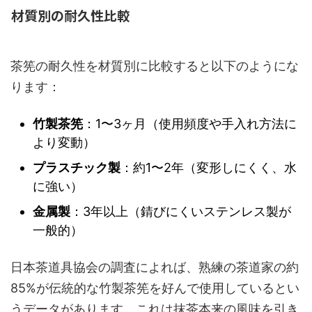
材質別の耐久性比較
茶筅の耐久性を材質別に比較すると以下のようにな
ります：
竹製茶筅
：1〜3ヶ月（使用頻度や手入れ方法に
より変動）
プラスチック製
：約1〜2年（変形しにくく、水
に強い）
金属製
：3年以上（錆びにくいステンレス製が
一般的）
日本茶道具協会の調査によれば、熟練の茶道家の約
85%が伝統的な竹製茶筅を好んで使用しているとい
うデータがあります。これは抹茶本来の風味を引き