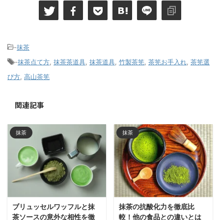
-
抹茶
-
抹茶点て方
,
抹茶茶道具
,
抹茶道具
,
竹製茶筅
,
茶筅お手入れ
,
茶筅選
び方
,
高山茶筅
関連記事
抹茶
抹茶
ブリュッセルワッフルと抹
抹茶の抗酸化力を徹底比
茶ソースの意外な相性を徹
較！他の食品との違いとは