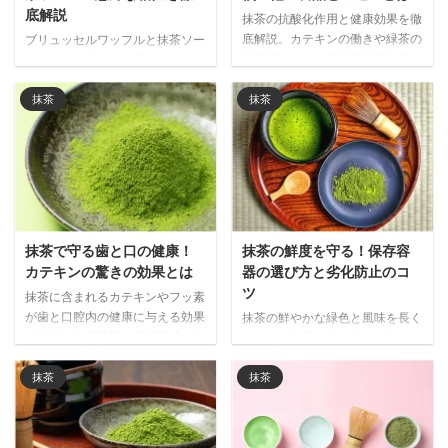
底解説
抹茶の抗酸化作用と健康効果を徹
底解説。カテキンの働きや緑茶の
ブリュッセルワッフルと抹茶ソー
約10倍とされる抗酸化強度、他
スの意外な相性を徹底解説。ほろ
の食品との比較データをもとに、
苦い抹茶が濃厚な甘さを引き締
抹茶が注目される理由と日常的な
め、世界で注目される和洋折衷の
抹茶
抹茶
取り入れ方をご紹介します。
新しい味わいの魅力をご紹介しま
す。
抹茶で守る歯と口の健康！
抹茶の鮮度を守る！保存容
カテキンの驚きの効果とは
器の選び方と劣化防止のコ
ツ
抹茶に含まれるカテキンやフッ素
が歯と口腔内の健康に与える効果
抹茶の鮮やかな緑色と風味を長く
を解説。虫歯予防、歯垢形成の抑
保つ保存容器の選び方を解説。遮
制、口臭ケアなど、日常的に抹茶
光性・密閉性・サイズなど重要な
を取り入れることで期待できる口
ポイントと、金属製・陶器・ガラ
抹茶
抹茶
腔ケア効果を詳しく紹介します。
ス・プラスチック製など素材別の
メリット・デメリットを詳しく紹
介します。