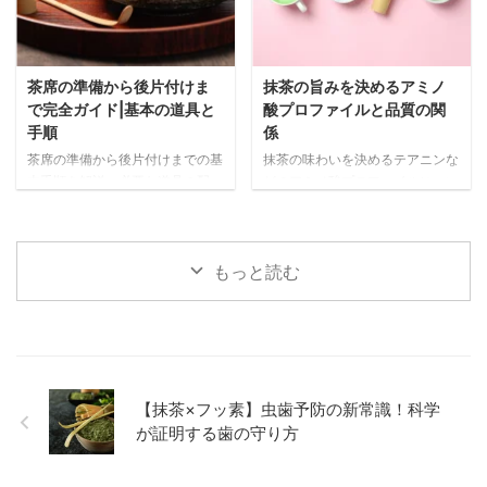
茶席の準備から後片付けま
抹茶の旨みを決めるアミノ
で完全ガイド|基本の道具と
酸プロファイルと品質の関
手順
係
茶席の準備から後片付けまでの基
抹茶の味わいを決めるテアニンな
本手順を解説。必要な道具の配
どのアミノ酸プロファイルについ
置、抹茶を美味しく点てる事前準
て詳しく解説。被覆栽培による旨
備、当日の流れまで、心のこもっ
み成分の増加や、高品質な抹茶に
たおもてなしを実現するポイント
見られる特徴的なアミノ酸バラン
をわかりやすく紹介します。
スの関係性を科学的に紐解きま
もっと読む
す。
【抹茶×フッ素】虫歯予防の新常識！科学
が証明する歯の守り方