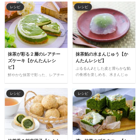
レシピ
レシピ
抹茶が彩る２層のレアチー
抹茶餡の水まんじゅう【か
ズケーキ【かんたんレシ
んたんレシピ】
ピ】
ぷるるん♪とした皮と滑らかな餡
の食感を楽しめる、水まんじゅ
鮮やかな抹茶で彩った、レアチー
う。おうちにある材料で簡単に作
ズケーキはいかが？２層のレアチ
れるのでチャレンジしてみてはど
ーズケーキに抹茶で描いたマーブ
うでしょう。 餡を抹茶にする
ル模様が鮮やかに浮かび上がり、
レシピ
レシピ
と、上品な逸品としていただけま
美しいスイーツになります。抹茶
す。半透明の皮の中に閉じ込め
と相性の良いホワイトチョコレー
た、抹茶餡の緑が美しく映える和
トを混ぜることで、より深みのあ
菓子です。つるんとした喉越し
る味わいに仕上がります。 材料
と、抹茶の風味を堪能してくださ
（15㎝丸型） （ボトム生地） 砕
い夏は冷たい焙じ茶と、冬は温か
いたビスケット 80g 溶かしバタ
い緑茶と一緒にどうぞ。 材料
ー 50g （フィリング） 抹茶 10g