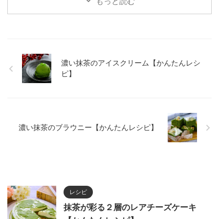
もっと読む
ーム（泡立て用） 150㎖ 卵黄 2
分） 抹茶 10g 無塩バター 60g 粉
個分 きび砂糖 50g 湯 適量 ミン
糖 40g 卵黄 1個分 アーモンド
トの葉 適量 作り
プードル 30g 薄力粉 95g 塩
方 １ 抹茶はボウルにふるい、湯
少々 グラニュー糖 適量 作り方
を少しずつ加えながら抹茶が全て
１ ボウルに無塩バターを入れ
溶けるまでよく混ぜる。 ２ 卵黄
て、ゴムベラで滑らかになるまで
濃い抹茶のアイスクリーム【かんたんレシ
ときび砂糖は別のボウルに入れ、
混ぜる。 ２ ①に粉糖をふるい入
ピ】
よくかき混ぜる。 ３ ②に生クリ
れてから塩を加え、しっかりと混
ー厶（湯せん用 ...
ぜる。 ３ ...
濃い抹茶のブラウニー【かんたんレシピ】
レシピ
抹茶が彩る２層のレアチーズケーキ