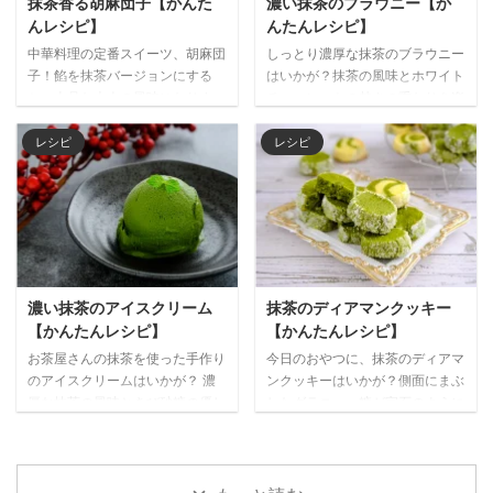
抹茶香る胡麻団子【かんた
濃い抹茶のブラウニー【か
（3~6人分） （餡 抹茶餡） 抹
湯 40㎖ ホワイトチョコレート
んレシピ】
んたんレシピ】
茶 3g 白こしあん 90g （皮） 片
100g クリームチーズ 200g 生ク
中華料理の定番スイーツ、胡麻団
しっとり濃厚な抹茶のブラウニー
栗粉 30g 水 250ml 砂糖 15g 作り
リーム 200㎖ グラニュー糖 20g
子！餡を抹茶バージョンにする
はいかが？抹茶の風味とホワイト
方 １ 白こしあんとふるった抹茶
ゼラチンパウダー 6g ...
と、上品な大人の風味になりま
チョコレートの甘さの重なりを楽
をボウ ...
す。サクッと揚げた胡麻やモッチ
しめます。ペーパーに包むと、今
リとした皮の食感と一緒に、濃い
日のランチタイムのスイーツにピ
レシピ
レシピ
抹茶餡を楽しんでください。でき
ッタリです。 濃い焙じ茶とあわ
たてを、焙じ茶と一緒にどうぞ。
せて召し上がれ♪ 材料（1~2人
材料（2~3人分） （餡） 抹茶
分） 抹茶 20g 卵 2個 ホワイト
10g 白こしあん 120g （皮） 白玉
チョコレート 80g 無塩バター
粉 65g 砂糖 40g 水 50㎖ 米粉
40g 生クリーム 50cc 薄力粉
20g 熱湯 30g サラダ油 10g 白胡
70g ベーキングパウダー 2g グラ
麻 適量 作り方 １ 白こしあんとふ
ニュー糖 40g （トッピング）
濃い抹茶のアイスクリーム
抹茶のディアマンクッキー
るった抹茶をボウルに入れて、ゴ
ナッツ お好みで ホワイトチョコ
【かんたんレシピ】
【かんたんレシピ】
ムベラでまんべんなく混ぜる。
レート お好みで 作り方 １ 卵はボ
お茶屋さんの抹茶を使った手作り
今日のおやつに、抹茶のディアマ
２ ①を15g程の大きさに分け ...
ウルに割り入れて、よく溶きほぐ
のアイスクリームはいかが？ 濃
ンクッキーはいかが？側面にまぶ
す。 ２ ホワ ...
厚な抹茶の風味ときび砂糖の優し
したグラニュー糖が宝石のように
い甘さ、滑らかな舌触りが、大人
キラキラして、とても綺麗なクッ
の寛ぎ時間にピッタリです。 材
キーです。 グラニュー糖のザク
料（2~3人分） 抹茶 10g 生クリ
っとした歯ごたえと、抹茶の風味
ーム （湯せん用） 50㎖ 生クリ
を味わえます。 材料（15～20枚