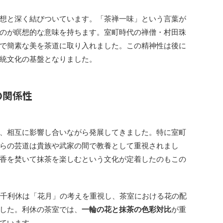
想と深く結びついています。「茶禅一味」という言葉が
のが瞑想的な意味を持ちます。室町時代の禅僧・村田珠
で簡素な美を茶道に取り入れました。この精神性は後に
統文化の基盤となりました。
の関係性
、相互に影響し合いながら発展してきました。特に室町
らの芸道は貴族や武家の間で教養として重視されまし
香を焚いて抹茶を楽しむという文化が定着したのもこの
・千利休は「花月」の考えを重視し、茶室における花の配
した。利休の茶室では、
一輪の花と抹茶の色彩対比
が重
ています。