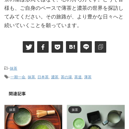
様も、ご自身のペースで薄茶と濃茶の世界を探訪し
てみてください。その旅路が、より豊かな日々へと
続いていくことを願っています。
-
抹茶
-
一期一会
,
抹茶
,
日本茶
,
濃茶
,
茶の湯
,
茶道
,
薄茶
関連記事
抹茶
抹茶