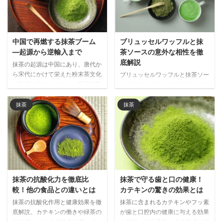
中国で再燃する抹茶ブーム
ブリュッセルワッフルと抹
―起源から逆輸入まで
茶ソースの意外な相性を徹
底解説
抹茶の起源は中国にあり、唐代か
ら宋代にかけて栄えた粉末茶文化
ブリュッセルワッフルと抹茶ソー
が日本に伝わりました。明代以降
スの意外な相性を徹底解説。ほろ
衰退した中国の抹茶文化が、現代
苦い抹茶が濃厚な甘さを引き締
では日本経由で再び注目される興
め、世界で注目される和洋折衷の
抹茶
抹茶
味深い歴史と文化の循環を解説し
新しい味わいの魅力をご紹介しま
ます。
す。
抹茶の抗酸化力を徹底比
抹茶で守る歯と口の健康！
較！他の食品との違いとは
カテキンの驚きの効果とは
抹茶の抗酸化作用と健康効果を徹
抹茶に含まれるカテキンやフッ素
底解説。カテキンの働きや緑茶の
が歯と口腔内の健康に与える効果
約10倍とされる抗酸化強度、他
を解説。虫歯予防、歯垢形成の抑