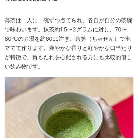
薄茶は一人に一碗ずつ点てられ、各自が自分の茶碗
で味わいます。抹茶約1.5〜2グラムに対し、70〜
80℃のお湯を約60cc注ぎ、茶筅（ちゃせん）で泡
立てて作ります。爽やかな香りと軽やかな口当たり
が特徴で、胃もたれを心配される方にも比較的優し
い飲み物です。