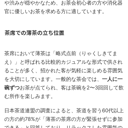
や渋みが穏やかなため、お茶会初心者の方や消化器
官に優しいお茶を求める方に適しています。
茶席での薄茶の立ち位置
茶席において薄茶は「略式点前（りゃくしきてま
え）」と呼ばれる比較的カジュアルな形式で供され
ることが多く、招かれた客が気軽に楽しめる雰囲気
を大切にしています。一般的な茶会では、
一人に一
碗ずつ
お茶が点てられ、客は茶碗を2〜3回回して飲
む所作を楽しみます。
日本茶道連盟の調査によると、茶道を習う60代以上
の方の約78%が「薄茶の茶席の方が緊張せずに参加
できる」と回答しており、リラックスした雰囲気の