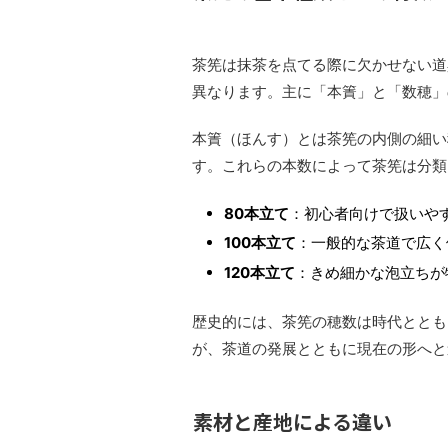
茶筅は抹茶を点てる際に欠かせない道
異なります。主に「本簀」と「数穂」
本簀（ほんす）とは茶筅の内側の細い
す。これらの本数によって茶筅は分類
80本立て
：初心者向けで扱いや
100本立て
：一般的な茶道で広く
120本立て
：きめ細かな泡立ちが
歴史的には、茶筅の穂数は時代ととも
が、茶道の発展とともに現在の形へと
素材と産地による違い