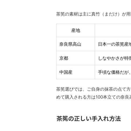
茶筅の素材は主に真竹（まだけ）が用
産地
奈良県高山
日本一の茶筅産
京都
しなやかさが特
中国産
手頃な価格だが
茶筅選びでは、ご自身の抹茶の点て方
めて購入される方は100本立ての奈
茶筅の正しい手入れ方法