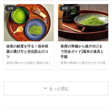
の食品との比較データをもとに、
制、口臭ケアなど、日常的に抹茶
抹茶が注目される理由と日常的な
を取り入れることで期待できる口
抹茶
抹茶
取り入れ方をご紹介します。
腔ケア効果を詳しく紹介します。
抹茶の鮮度を守る！保存容
茶席の準備から後片付けま
器の選び方と劣化防止のコ
で完全ガイド|基本の道具と
ツ
手順
抹茶の鮮やかな緑色と風味を長く
茶席の準備から後片付けまでの基
保つ保存容器の選び方を解説。遮
本手順を解説。必要な道具の配
光性・密閉性・サイズなど重要な
置、抹茶を美味しく点てる事前準
ポイントと、金属製・陶器・ガラ
備、当日の流れまで、心のこもっ
ス・プラスチック製など素材別の
たおもてなしを実現するポイント
メリット・デメリットを詳しく紹
をわかりやすく紹介します。
もっと読む
介します。