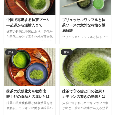
中国で再燃する抹茶ブーム
ブリュッセルワッフルと抹
―起源から逆輸入まで
茶ソースの意外な相性を徹
底解説
抹茶の起源は中国にあり、唐代か
ら宋代にかけて栄えた粉末茶文化
ブリュッセルワッフルと抹茶ソー
が日本に伝わりました。明代以降
スの意外な相性を徹底解説。ほろ
衰退した中国の抹茶文化が、現代
苦い抹茶が濃厚な甘さを引き締
では日本経由で再び注目される興
め、世界で注目される和洋折衷の
抹茶
抹茶
味深い歴史と文化の循環を解説し
新しい味わいの魅力をご紹介しま
ます。
す。
抹茶の抗酸化力を徹底比
抹茶で守る歯と口の健康！
較！他の食品との違いとは
カテキンの驚きの効果とは
抹茶の抗酸化作用と健康効果を徹
抹茶に含まれるカテキンやフッ素
底解説。カテキンの働きや緑茶の
が歯と口腔内の健康に与える効果
約10倍とされる抗酸化強度、他
を解説。虫歯予防、歯垢形成の抑