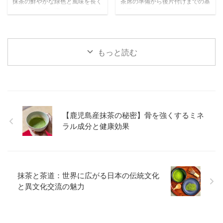
抹茶の鮮やかな緑色と風味を長く
茶席の準備から後片付けまでの基
保つ保存容器の選び方を解説。遮
本手順を解説。必要な道具の配
光性・密閉性・サイズなど重要な
置、抹茶を美味しく点てる事前準
ポイントと、金属製・陶器・ガラ
備、当日の流れまで、心のこもっ
ス・プラスチック製など素材別の
たおもてなしを実現するポイント
メリット・デメリットを詳しく紹
をわかりやすく紹介します。
もっと読む
介します。
【鹿児島産抹茶の秘密】骨を強くするミネ
ラル成分と健康効果
抹茶と茶道：世界に広がる日本の伝統文化
と異文化交流の魅力