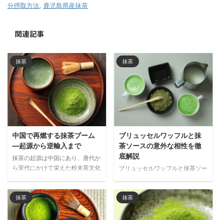
分摂取方法
,
鹿児島県産抹茶
関連記事
抹茶
抹茶
中国で再燃する抹茶ブーム
ブリュッセルワッフルと抹
―起源から逆輸入まで
茶ソースの意外な相性を徹
底解説
抹茶の起源は中国にあり、唐代か
ら宋代にかけて栄えた粉末茶文化
ブリュッセルワッフルと抹茶ソー
が日本に伝わりました。明代以降
スの意外な相性を徹底解説。ほろ
衰退した中国の抹茶文化が、現代
苦い抹茶が濃厚な甘さを引き締
では日本経由で再び注目される興
め、世界で注目される和洋折衷の
抹茶
抹茶
味深い歴史と文化の循環を解説し
新しい味わいの魅力をご紹介しま
ます。
す。