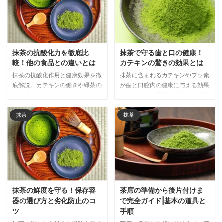
抹茶の抗酸化力を徹底比
抹茶で守る歯と口の健康！
較！他の食品との違いとは
カテキンの驚きの効果とは
抹茶の抗酸化作用と健康効果を徹
抹茶に含まれるカテキンやフッ素
底解説。カテキンの働きや緑茶の
が歯と口腔内の健康に与える効果
約10倍とされる抗酸化強度、他
を解説。虫歯予防、歯垢形成の抑
の食品との比較データをもとに、
制、口臭ケアなど、日常的に抹茶
抹茶が注目される理由と日常的な
を取り入れることで期待できる口
抹茶
抹茶
取り入れ方をご紹介します。
腔ケア効果を詳しく紹介します。
抹茶の鮮度を守る！保存容
茶席の準備から後片付けま
器の選び方と劣化防止のコ
で完全ガイド|基本の道具と
ツ
手順