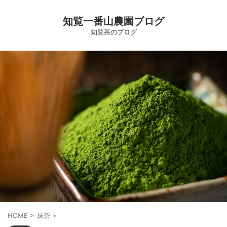
知覧一番山農園ブログ
知覧茶のブログ
HOME
>
抹茶
>