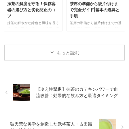
抹茶の鮮度を守る！保存容
茶席の準備から後片付けま
器の選び方と劣化防止のコ
で完全ガイド|基本の道具と
ツ
手順
抹茶の鮮やかな緑色と風味を長く
茶席の準備から後片付けまでの基
保つ保存容器の選び方を解説。遮
本手順を解説。必要な道具の配
光性・密閉性・サイズなど重要な
置、抹茶を美味しく点てる事前準
ポイントと、金属製・陶器・ガラ
備、当日の流れまで、心のこもっ
ス・プラスチック製など素材別の
たおもてなしを実現するポイント
メリット・デメリットを詳しく紹
をわかりやすく紹介します。
もっと読む
介します。
【冷え性撃退】抹茶のカテキンパワーで血
流改善！効果的な飲み方と最適タイミング
破天荒な美学を創造した武将茶人・古田織