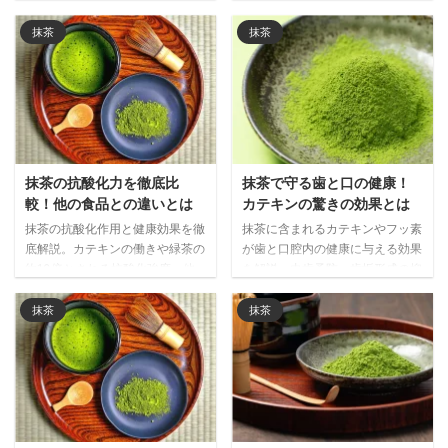
衰退した中国の抹茶文化が、現代
苦い抹茶が濃厚な甘さを引き締
では日本経由で再び注目される興
め、世界で注目される和洋折衷の
抹茶
抹茶
味深い歴史と文化の循環を解説し
新しい味わいの魅力をご紹介しま
ます。
す。
抹茶の抗酸化力を徹底比
抹茶で守る歯と口の健康！
較！他の食品との違いとは
カテキンの驚きの効果とは
抹茶の抗酸化作用と健康効果を徹
抹茶に含まれるカテキンやフッ素
底解説。カテキンの働きや緑茶の
が歯と口腔内の健康に与える効果
約10倍とされる抗酸化強度、他
を解説。虫歯予防、歯垢形成の抑
の食品との比較データをもとに、
制、口臭ケアなど、日常的に抹茶
抹茶が注目される理由と日常的な
を取り入れることで期待できる口
抹茶
抹茶
取り入れ方をご紹介します。
腔ケア効果を詳しく紹介します。