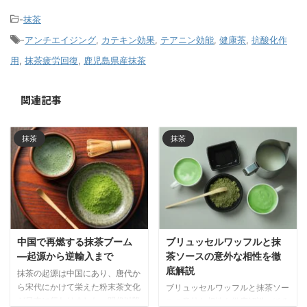
-
抹茶
-
アンチエイジング
,
カテキン効果
,
テアニン効能
,
健康茶
,
抗酸化作
用
,
抹茶疲労回復
,
鹿児島県産抹茶
関連記事
抹茶
抹茶
中国で再燃する抹茶ブーム
ブリュッセルワッフルと抹
―起源から逆輸入まで
茶ソースの意外な相性を徹
底解説
抹茶の起源は中国にあり、唐代か
ら宋代にかけて栄えた粉末茶文化
ブリュッセルワッフルと抹茶ソー
が日本に伝わりました。明代以降
スの意外な相性を徹底解説。ほろ