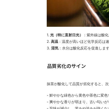
1.
光（特に直射日光）
：紫外線は酸化
2.
高温
：温度が高いほど化学反応は
3.
湿気
：水分は酸化反応を促進しま
品質劣化のサイン
抹茶が酸化して品質が劣化すると、次
- 鮮やかな緑色から黄色や茶色に変色
- 爽やかな香りが弱まり、古い匂いが
- 旨味が減少し、苦みや渋みが強くな