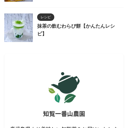
レシピ
抹茶の飲むわらび餅【かんたんレシ
ピ】
知覧一番山農園