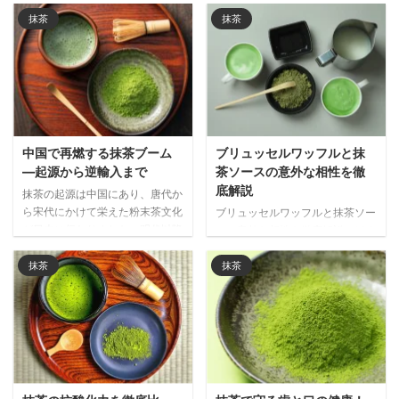
抹茶
抹茶
中国で再燃する抹茶ブーム
ブリュッセルワッフルと抹
―起源から逆輸入まで
茶ソースの意外な相性を徹
底解説
抹茶の起源は中国にあり、唐代か
ら宋代にかけて栄えた粉末茶文化
ブリュッセルワッフルと抹茶ソー
が日本に伝わりました。明代以降
スの意外な相性を徹底解説。ほろ
衰退した中国の抹茶文化が、現代
苦い抹茶が濃厚な甘さを引き締
では日本経由で再び注目される興
め、世界で注目される和洋折衷の
抹茶
抹茶
味深い歴史と文化の循環を解説し
新しい味わいの魅力をご紹介しま
ます。
す。