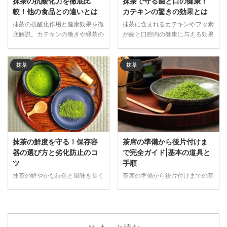
抹茶の抗酸化力を徹底比
抹茶で守る歯と口の健康！
較！他の食品との違いとは
カテキンの驚きの効果とは
抹茶の抗酸化作用と健康効果を徹
抹茶に含まれるカテキンやフッ素
底解説。カテキンの働きや緑茶の
が歯と口腔内の健康に与える効果
約10倍とされる抗酸化強度、他
を解説。虫歯予防、歯垢形成の抑
の食品との比較データをもとに、
制、口臭ケアなど、日常的に抹茶
抹茶が注目される理由と日常的な
を取り入れることで期待できる口
抹茶
抹茶
取り入れ方をご紹介します。
腔ケア効果を詳しく紹介します。
抹茶の鮮度を守る！保存容
茶席の準備から後片付けま
器の選び方と劣化防止のコ
で完全ガイド|基本の道具と
ツ
手順
抹茶の鮮やかな緑色と風味を長く
茶席の準備から後片付けまでの基
保つ保存容器の選び方を解説。遮
本手順を解説。必要な道具の配
光性・密閉性・サイズなど重要な
置、抹茶を美味しく点てる事前準
ポイントと、金属製・陶器・ガラ
備、当日の流れまで、心のこもっ
ス・プラスチック製など素材別の
たおもてなしを実現するポイント
メリット・デメリットを詳しく紹
をわかりやすく紹介します。