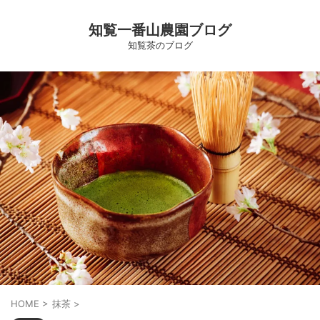
知覧一番山農園ブログ
知覧茶のブログ
HOME
>
抹茶
>