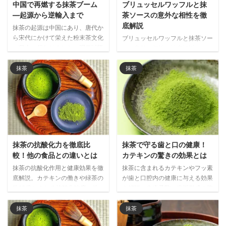
中国で再燃する抹茶ブーム
ブリュッセルワッフルと抹
―起源から逆輸入まで
茶ソースの意外な相性を徹
底解説
抹茶の起源は中国にあり、唐代か
ら宋代にかけて栄えた粉末茶文化
ブリュッセルワッフルと抹茶ソー
が日本に伝わりました。明代以降
スの意外な相性を徹底解説。ほろ
衰退した中国の抹茶文化が、現代
苦い抹茶が濃厚な甘さを引き締
では日本経由で再び注目される興
め、世界で注目される和洋折衷の
抹茶
抹茶
味深い歴史と文化の循環を解説し
新しい味わいの魅力をご紹介しま
ます。
す。
抹茶の抗酸化力を徹底比
抹茶で守る歯と口の健康！
較！他の食品との違いとは
カテキンの驚きの効果とは
抹茶の抗酸化作用と健康効果を徹
抹茶に含まれるカテキンやフッ素
底解説。カテキンの働きや緑茶の
が歯と口腔内の健康に与える効果
約10倍とされる抗酸化強度、他
を解説。虫歯予防、歯垢形成の抑
の食品との比較データをもとに、
制、口臭ケアなど、日常的に抹茶
抹茶が注目される理由と日常的な
を取り入れることで期待できる口
抹茶
抹茶
取り入れ方をご紹介します。
腔ケア効果を詳しく紹介します。