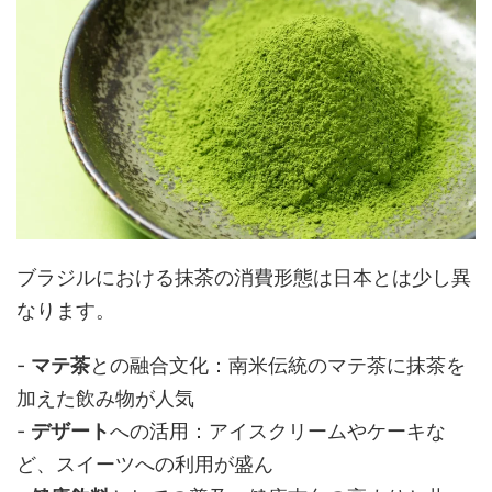
ブラジルにおける抹茶の消費形態は日本とは少し異
なります。
-
マテ茶
との融合文化：南米伝統のマテ茶に抹茶を
加えた飲み物が人気
-
デザート
への活用：アイスクリームやケーキな
ど、スイーツへの利用が盛ん