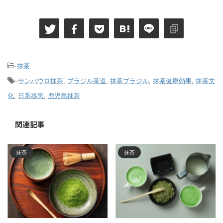
-
抹茶
-
サンパウロ抹茶
,
ブラジル茶道
,
抹茶ブラジル
,
抹茶健康効果
,
抹茶文
化
,
日系移民
,
鹿児島抹茶
関連記事
抹茶
抹茶