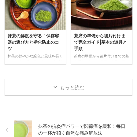
抹茶の鮮度を守る！保存容
茶席の準備から後片付けま
器の選び方と劣化防止のコ
で完全ガイド|基本の道具と
ツ
手順
抹茶の鮮やかな緑色と風味を長く
茶席の準備から後片付けまでの基
保つ保存容器の選び方を解説。遮
本手順を解説。必要な道具の配
光性・密閉性・サイズなど重要な
置、抹茶を美味しく点てる事前準
ポイントと、金属製・陶器・ガラ
備、当日の流れまで、心のこもっ
ス・プラスチック製など素材別の
たおもてなしを実現するポイント
メリット・デメリットを詳しく紹
をわかりやすく紹介します。
もっと読む
介します。
抹茶の抗炎症パワーで関節痛を緩和！毎日
の一杯が招く自然な痛み解放法