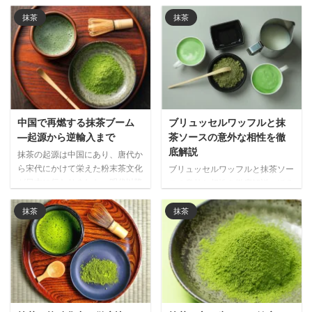
抹茶
抹茶
中国で再燃する抹茶ブーム
ブリュッセルワッフルと抹
―起源から逆輸入まで
茶ソースの意外な相性を徹
底解説
抹茶の起源は中国にあり、唐代か
ら宋代にかけて栄えた粉末茶文化
ブリュッセルワッフルと抹茶ソー
が日本に伝わりました。明代以降
スの意外な相性を徹底解説。ほろ
衰退した中国の抹茶文化が、現代
苦い抹茶が濃厚な甘さを引き締
では日本経由で再び注目される興
め、世界で注目される和洋折衷の
抹茶
抹茶
味深い歴史と文化の循環を解説し
新しい味わいの魅力をご紹介しま
ます。
す。