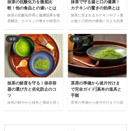
抹茶の抗酸化力を徹底比
抹茶で守る歯と口の健康！
較！他の食品との違いとは
カテキンの驚きの効果とは
抹茶の抗酸化作用と健康効果を徹
抹茶に含まれるカテキンやフッ素
底解説。カテキンの働きや緑茶の
が歯と口腔内の健康に与える効果
約10倍とされる抗酸化強度、他
を解説。虫歯予防、歯垢形成の抑
の食品との比較データをもとに、
制、口臭ケアなど、日常的に抹茶
抹茶が注目される理由と日常的な
を取り入れることで期待できる口
抹茶
抹茶
取り入れ方をご紹介します。
腔ケア効果を詳しく紹介します。
抹茶の鮮度を守る！保存容
茶席の準備から後片付けま
器の選び方と劣化防止のコ
で完全ガイド|基本の道具と
ツ
手順
抹茶の鮮やかな緑色と風味を長く
茶席の準備から後片付けまでの基
保つ保存容器の選び方を解説。遮
本手順を解説。必要な道具の配
光性・密閉性・サイズなど重要な
置、抹茶を美味しく点てる事前準
ポイントと、金属製・陶器・ガラ
備、当日の流れまで、心のこもっ
ス・プラスチック製など素材別の
たおもてなしを実現するポイント