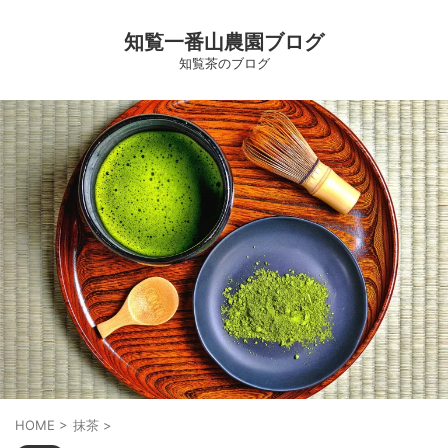
知覧一番山農園ブログ
知覧茶のブログ
HOME
>
抹茶
>