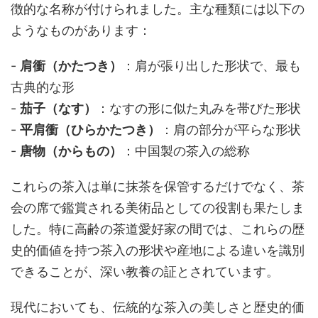
徴的な名称が付けられました。主な種類には以下の
ようなものがあります：
-
肩衝（かたつき）
：肩が張り出した形状で、最も
古典的な形
-
茄子（なす）
：なすの形に似た丸みを帯びた形状
-
平肩衝（ひらかたつき）
：肩の部分が平らな形状
-
唐物（からもの）
：中国製の茶入の総称
これらの茶入は単に抹茶を保管するだけでなく、茶
会の席で鑑賞される美術品としての役割も果たしま
した。特に高齢の茶道愛好家の間では、これらの歴
史的価値を持つ茶入の形状や産地による違いを識別
できることが、深い教養の証とされています。
現代においても、伝統的な茶入の美しさと歴史的価