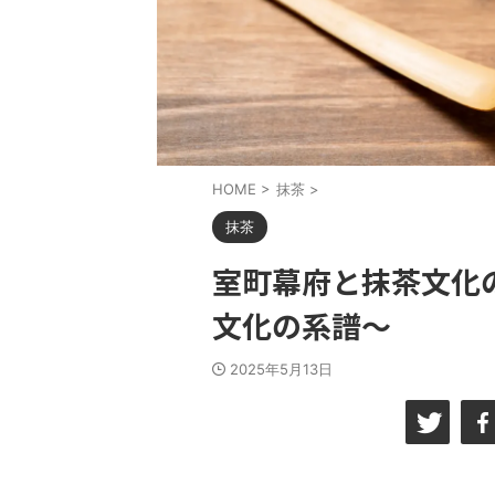
HOME
>
抹茶
>
抹茶
室町幕府と抹茶文化
文化の系譜～
2025年5月13日