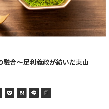
の融合～足利義政が紡いだ東山