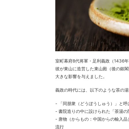
室町幕府8代将軍・足利義政（1436
彼が東山に造営した東山殿（後の銀閣
大きな影響を与えました。
義政の時代には、以下のような茶の湯
- 「同朋衆（どうぼうしゅう）」と
- 書院造りの中に設けられた「茶湯
- 唐物（からもの：中国からの輸入
流行