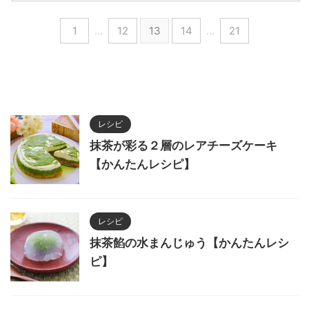
で。
1
…
12
13
14
…
21
レシピ
抹茶が彩る２層のレアチーズケーキ
【かんたんレシピ】
レシピ
抹茶餡の水まんじゅう【かんたんレシ
ピ】