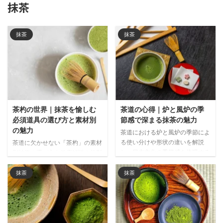
抹茶
抹茶
抹茶
茶杓の世界｜抹茶を愉しむ
茶道の心得｜炉と風炉の季
必須道具の選び方と素材別
節感で深まる抹茶の魅力
の魅力
茶道における炉と風炉の季節によ
る使い分けや形状の違いを解説
茶道に欠かせない「茶杓」の素材
し、日本文化の季節感を体現する
別特徴や選び方を徹底解説！竹製
伝統的知恵として紹介、抹茶をよ
の扱いやすさから木製の温かみ、
り深く味わうための茶道の基本知
初心者向けアドバイスまで、抹茶
抹茶
抹茶
識が学べる記事です。
をより深く楽しむための必須知識
を凝縮しました。