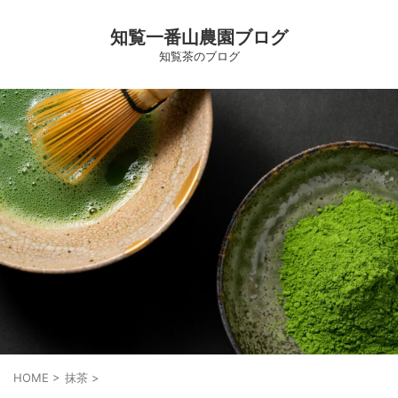
知覧一番山農園ブログ
知覧茶のブログ
HOME
>
抹茶
>