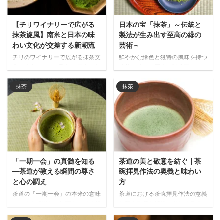
【チリワイナリーで広がる
日本の宝「抹茶」～伝統と
抹茶旋風】南米と日本の味
製法が生み出す至高の緑の
わい文化が交差する新潮流
芸術～
チリのワイナリーで広がる抹茶文
鮮やかな緑色と独特の風味を持つ
化！南米ワインの聖地で日本の伝
抹茶の魅力、歴史、製造工程から
統茶道が融合する意外な出会いを
品質の見分け方まで、日本の伝統
紹介。鹿児島県産抹茶が世界の舌
茶が持つ奥深い世界を徹底解説し
抹茶
抹茶
を魅了し、健康志向の観光客から
た必読ガイド。
絶賛される新しい文化交流の形と
は？
「一期一会」の真髄を知る
茶道の美と敬意を紡ぐ｜茶
―茶道が教える瞬間の尊さ
碗拝見作法の奥義と味わい
と心の調え
方
茶道の「一期一会」の本来の意味
茶道における茶碗拝見作法の意義
と由来を解説し、抹茶を点てる所
と基本手順を解説。単なる儀式で
作に込められた精神から、現代生
はなく日本文化の美意識と敬意を