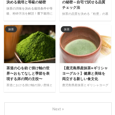
決める栽培と等級の秘密
の秘密～自宅で試せる品質
チェック法
抹茶の渋味を決める栽培条件や等
級、粉砕方法を解説！覆下栽培に
抹茶の品質を決める「粒度」の基
よるカテキン抑制とテアニン増加
礎知識から自宅での簡単チェック
の仕組みから、鮮度が品質に与え
方法まで解説。細かい粒子が生み
る影響まで、本格的な抹茶の味わ
出す舌触りの良さや風味の豊かさ
抹茶
抹茶
いの秘密を徹底紹介します。
を知り、高品質な抹茶を見分ける
目を養いましょう。鹿児島県産の
本格抹茶の魅力を味わうヒントが
満載です。
茶道の心を紡ぐ掛け軸の世
【鹿児島県産抹茶×ギリシャ
界〜おもてなしと季節を表
ヨーグルト】健康と美味を
現する床の間の主役〜
両立する新しい食文化
茶道における掛け軸の深い意味と
鹿児島県産抹茶とギリシャヨーグ
選び方を解説！単なる装飾ではな
ルトの絶妙な融合で広がる新しい
く季節感や茶会のテーマを表現す
味わいの世界！簡単レシピから健
る「おもてなしの心」の象徴とし
康効果まで、50代以上に人気の
て、床の間に掲げられる掛け軸の
理由と自宅で楽しむ方法を詳しく
Next »
歴史的背景から現代の楽しみ方ま
紹介します。