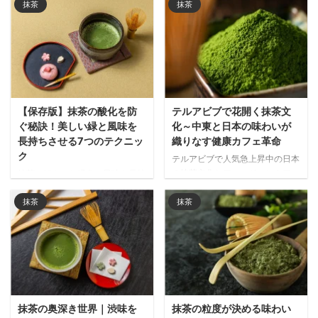
活に活かせる心の調え方まで、日
表現する所作として、茶碗の持ち
抹茶
抹茶
本の伝統文化に息づく深い知恵を
方から鑑賞のポイントまで、伝統
分かりやすく紹介します。
的な茶の湯の魅力を味わうための
知識を紹介します。
【保存版】抹茶の酸化を防
テルアビブで花開く抹茶文
ぐ秘訣！美しい緑と風味を
化～中東と日本の味わいが
長持ちさせる7つのテクニッ
織りなす健康カフェ革命
ク
テルアビブで人気急上昇中の日本
の抹茶文化とフュージョンカフェ
抹茶の鮮やかな緑色と風味を長持
事情を徹底解説！地中海料理と融
ちさせる酸化メカニズムと保存方
合した創造的メニューから健康効
抹茶
抹茶
法を解説！光・温度・湿気から守
果まで、異国で進化する抹茶の新
る7つのテクニックで、高品質な
たな魅力を探ります。
抹茶の栄養価と美味しさを最大限
に楽しみましょう。
抹茶の奥深き世界｜渋味を
抹茶の粒度が決める味わい