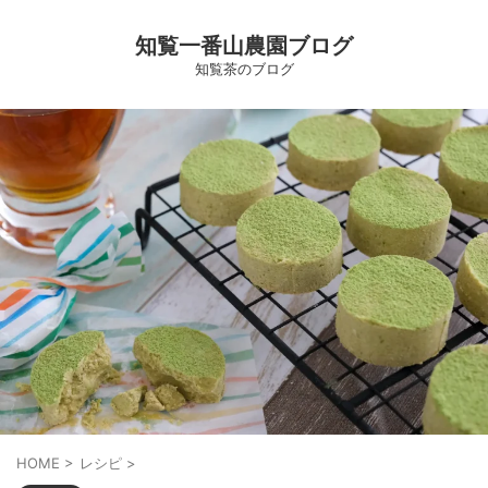
知覧一番山農園ブログ
知覧茶のブログ
HOME
>
レシピ
>