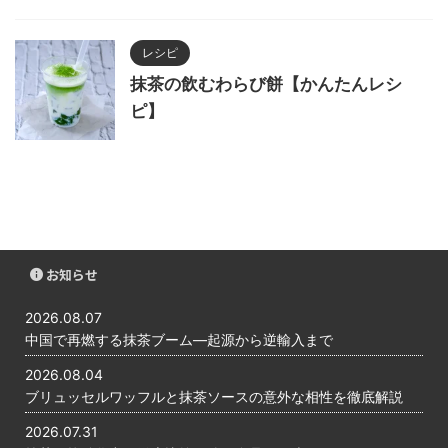
レシピ
抹茶の飲むわらび餅【かんたんレシ
ピ】
お知らせ
2026.08.07
中国で再燃する抹茶ブーム―起源から逆輸入まで
2026.08.04
ブリュッセルワッフルと抹茶ソースの意外な相性を徹底解説
2026.07.31