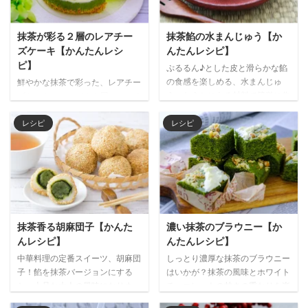
抹茶が彩る２層のレアチー
抹茶餡の水まんじゅう【か
ズケーキ【かんたんレシ
んたんレシピ】
ピ】
ぷるるん♪とした皮と滑らかな餡
の食感を楽しめる、水まんじゅ
鮮やかな抹茶で彩った、レアチー
う。おうちにある材料で簡単に作
ズケーキはいかが？２層のレアチ
れるのでチャレンジしてみてはど
ーズケーキに抹茶で描いたマーブ
うでしょう。 餡を抹茶にする
ル模様が鮮やかに浮かび上がり、
レシピ
レシピ
と、上品な逸品としていただけま
美しいスイーツになります。抹茶
す。半透明の皮の中に閉じ込め
と相性の良いホワイトチョコレー
た、抹茶餡の緑が美しく映える和
トを混ぜることで、より深みのあ
菓子です。つるんとした喉越し
る味わいに仕上がります。 材料
と、抹茶の風味を堪能してくださ
（15㎝丸型） （ボトム生地） 砕
い夏は冷たい焙じ茶と、冬は温か
いたビスケット 80g 溶かしバタ
い緑茶と一緒にどうぞ。 材料
ー 50g （フィリング） 抹茶 10g
抹茶香る胡麻団子【かんた
濃い抹茶のブラウニー【か
（3~6人分） （餡 抹茶餡） 抹
湯 40㎖ ホワイトチョコレート
んレシピ】
んたんレシピ】
茶 3g 白こしあん 90g （皮） 片
100g クリームチーズ 200g 生ク
中華料理の定番スイーツ、胡麻団
しっとり濃厚な抹茶のブラウニー
栗粉 30g 水 250ml 砂糖 15g 作り
リーム 200㎖ グラニュー糖 20g
子！餡を抹茶バージョンにする
はいかが？抹茶の風味とホワイト
方 １ 白こしあんとふるった抹茶
ゼラチンパウダー 6g ...
と、上品な大人の風味になりま
チョコレートの甘さの重なりを楽
をボウ ...
す。サクッと揚げた胡麻やモッチ
しめます。ペーパーに包むと、今