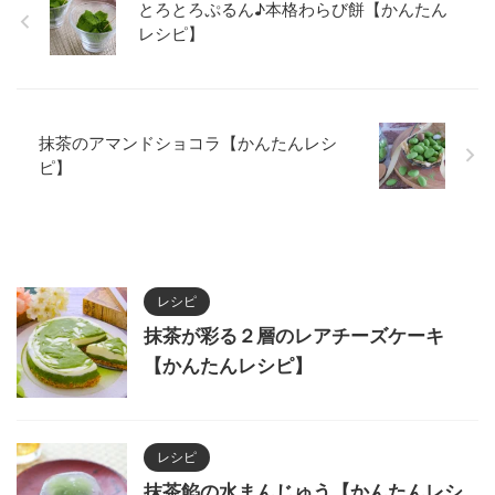
とろとろぷるん♪本格わらび餅【かんたん
じ2 あしらいの抹茶 適量 （抹茶
ときび砂糖は別のボウルに入れ、
レシピ】
ミルク） 抹茶 5g お湯 100ml 氷
よくかき混ぜる。 ３ ②に生クリ
適 ...
ー厶（湯せん用 ...
抹茶のアマンドショコラ【かんたんレシ
ピ】
レシピ
抹茶が彩る２層のレアチーズケーキ
【かんたんレシピ】
レシピ
抹茶餡の水まんじゅう【かんたんレシ