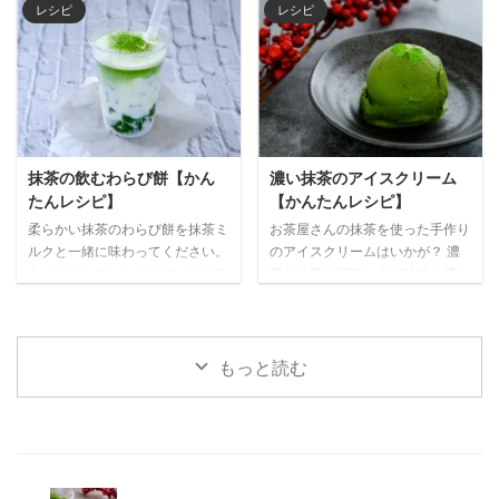
リとした皮の食感と一緒に、濃い
日のランチタイムのスイーツにピ
レシピ
レシピ
抹茶餡を楽しんでください。でき
ッタリです。 濃い焙じ茶とあわ
たてを、焙じ茶と一緒にどうぞ。
せて召し上がれ♪ 材料（1~2人
材料（2~3人分） （餡） 抹茶
分） 抹茶 20g 卵 2個 ホワイト
10g 白こしあん 120g （皮） 白玉
チョコレート 80g 無塩バター
粉 65g 砂糖 40g 水 50㎖ 米粉
40g 生クリーム 50cc 薄力粉
20g 熱湯 30g サラダ油 10g 白胡
70g ベーキングパウダー 2g グラ
麻 適量 作り方 １ 白こしあんとふ
ニュー糖 40g （トッピング）
抹茶の飲むわらび餅【かん
濃い抹茶のアイスクリーム
るった抹茶をボウルに入れて、ゴ
ナッツ お好みで ホワイトチョコ
たんレシピ】
【かんたんレシピ】
ムベラでまんべんなく混ぜる。
レート お好みで 作り方 １ 卵はボ
柔らかい抹茶のわらび餅を抹茶ミ
お茶屋さんの抹茶を使った手作り
２ ①を15g程の大きさに分け ...
ウルに割り入れて、よく溶きほぐ
ルクと一緒に味わってください。
のアイスクリームはいかが？ 濃
す。 ２ ホワ ...
太めのストローから“つるん”と口
厚な抹茶の風味ときび砂糖の優し
に入ってくるわらび餅の食感がク
い甘さ、滑らかな舌触りが、大人
セになりますよ。ストローで混ぜ
の寛ぎ時間にピッタリです。 材
ながら召し上がれ♪ ※お子様や年
料（2~3人分） 抹茶 10g 生クリ
配の方用には、ストローではなく
ーム （湯せん用） 50㎖ 生クリ
もっと読む
大きめのスプーンでカップの底の
ーム（泡立て用） 150㎖ 卵黄 2
わらび餅をすくうことをお勧めし
個分 きび砂糖 50g 湯 適量 ミン
ます。 材料（1~2人分） （わら
トの葉 適量 作り
び餅） 抹茶 7~10g 砂糖 10g わ
方 １ 抹茶はボウルにふるい、湯
らび粉 20g 水 150㎖ （クリー
を少しずつ加えながら抹茶が全て
ム） 生クリーム 100㎖ 砂糖 大さ
溶けるまでよく混ぜる。 ２ 卵黄