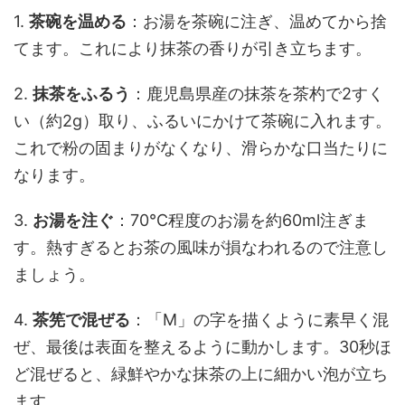
1.
茶碗を温める
：お湯を茶碗に注ぎ、温めてから捨
てます。これにより抹茶の香りが引き立ちます。
2.
抹茶をふるう
：鹿児島県産の抹茶を茶杓で2すく
い（約2g）取り、ふるいにかけて茶碗に入れます。
これで粉の固まりがなくなり、滑らかな口当たりに
なります。
3.
お湯を注ぐ
：70℃程度のお湯を約60ml注ぎま
す。熱すぎるとお茶の風味が損なわれるので注意し
ましょう。
4.
茶筅で混ぜる
：「M」の字を描くように素早く混
ぜ、最後は表面を整えるように動かします。30秒ほ
ど混ぜると、緑鮮やかな抹茶の上に細かい泡が立ち
ます。