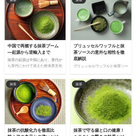
中国で再燃する抹茶ブーム
ブリュッセルワッフルと抹
―起源から逆輸入まで
茶ソースの意外な相性を徹
底解説
抹茶の起源は中国にあり、唐代か
ら宋代にかけて栄えた粉末茶文化
ブリュッセルワッフルと抹茶ソー
が日本に伝わりました。明代以降
スの意外な相性を徹底解説。ほろ
衰退した中国の抹茶文化が、現代
苦い抹茶が濃厚な甘さを引き締
では日本経由で再び注目される興
め、世界で注目される和洋折衷の
抹茶
抹茶
味深い歴史と文化の循環を解説し
新しい味わいの魅力をご紹介しま
ます。
す。
抹茶の抗酸化力を徹底比
抹茶で守る歯と口の健康！