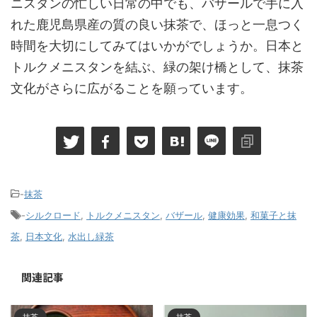
ニスタンの忙しい日常の中でも、バザールで手に入
れた鹿児島県産の質の良い抹茶で、ほっと一息つく
時間を大切にしてみてはいかがでしょうか。日本と
トルクメニスタンを結ぶ、緑の架け橋として、抹茶
文化がさらに広がることを願っています。
-
抹茶
-
シルクロード
,
トルクメニスタン
,
バザール
,
健康効果
,
和菓子と抹
茶
,
日本文化
,
水出し緑茶
関連記事
抹茶
抹茶