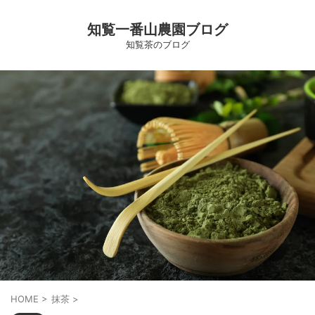
知覧一番山農園ブログ
知覧茶のブログ
HOME
>
抹茶
>