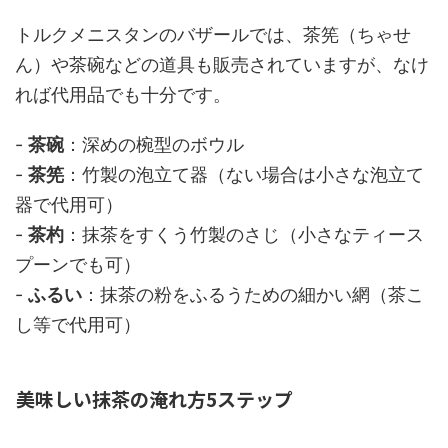
トルクメニスタンのバザールでは、茶筅（ちゃせ
ん）や茶碗などの道具も販売されていますが、なけ
れば代用品でも十分です。
-
茶碗
：深めの椀型のボウル
-
茶筅
：竹製の泡立て器（ない場合は小さな泡立て
器で代用可）
-
茶杓
：抹茶をすくう竹製のさじ（小さなティース
プーンでも可）
-
ふるい
：抹茶の粉をふるうための細かい網（茶こ
し等で代用可）
美味しい抹茶の淹れ方5ステップ