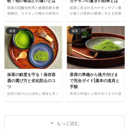
較！他の食品との違いとは
カテキンの驚きの効果とは
抹茶の抗酸化作用と健康効果を徹
抹茶に含まれるカテキンやフッ素
底解説。カテキンの働きや緑茶の
が歯と口腔内の健康に与える効果
約10倍とされる抗酸化強度、他
を解説。虫歯予防、歯垢形成の抑
の食品との比較データをもとに、
制、口臭ケアなど、日常的に抹茶
抹茶が注目される理由と日常的な
を取り入れることで期待できる口
抹茶
抹茶
取り入れ方をご紹介します。
腔ケア効果を詳しく紹介します。
抹茶の鮮度を守る！保存容
茶席の準備から後片付けま
器の選び方と劣化防止のコ
で完全ガイド|基本の道具と
ツ
手順
抹茶の鮮やかな緑色と風味を長く
茶席の準備から後片付けまでの基
保つ保存容器の選び方を解説。遮
本手順を解説。必要な道具の配
光性・密閉性・サイズなど重要な
置、抹茶を美味しく点てる事前準
ポイントと、金属製・陶器・ガラ
備、当日の流れまで、心のこもっ
ス・プラスチック製など素材別の
たおもてなしを実現するポイント
メリット・デメリットを詳しく紹
をわかりやすく紹介します。
もっと読む
介します。