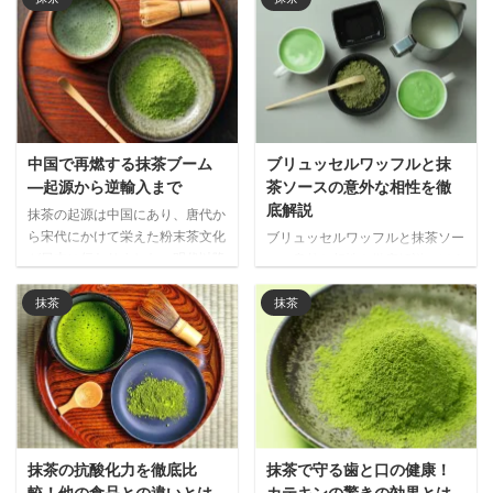
中国で再燃する抹茶ブーム
ブリュッセルワッフルと抹
―起源から逆輸入まで
茶ソースの意外な相性を徹
底解説
抹茶の起源は中国にあり、唐代か
ら宋代にかけて栄えた粉末茶文化
ブリュッセルワッフルと抹茶ソー
が日本に伝わりました。明代以降
スの意外な相性を徹底解説。ほろ
衰退した中国の抹茶文化が、現代
苦い抹茶が濃厚な甘さを引き締
では日本経由で再び注目される興
め、世界で注目される和洋折衷の
抹茶
抹茶
味深い歴史と文化の循環を解説し
新しい味わいの魅力をご紹介しま
ます。
す。
抹茶の抗酸化力を徹底比
抹茶で守る歯と口の健康！
較！他の食品との違いとは
カテキンの驚きの効果とは