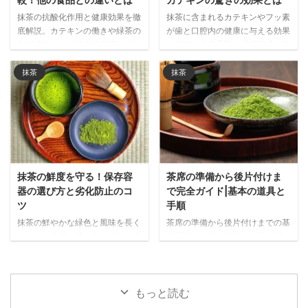
抹茶の抗酸化作用と健康効果を徹
抹茶に含まれるカテキンやフッ素
底解説。カテキンの働きや緑茶の
が歯と口腔内の健康に与える効果
約10倍とされる抗酸化強度、他
を解説。虫歯予防、歯垢形成の抑
の食品との比較データをもとに、
制、口臭ケアなど、日常的に抹茶
抹茶が注目される理由と日常的な
を取り入れることで期待できる口
抹茶
抹茶
取り入れ方をご紹介します。
腔ケア効果を詳しく紹介します。
抹茶の鮮度を守る！保存容
茶席の準備から後片付けま
器の選び方と劣化防止のコ
で完全ガイド|基本の道具と
ツ
手順
抹茶の鮮やかな緑色と風味を長く
茶席の準備から後片付けまでの基
保つ保存容器の選び方を解説。遮
本手順を解説。必要な道具の配
光性・密閉性・サイズなど重要な
置、抹茶を美味しく点てる事前準
ポイントと、金属製・陶器・ガラ
備、当日の流れまで、心のこもっ
ス・プラスチック製など素材別の
たおもてなしを実現するポイント
メリット・デメリットを詳しく紹
をわかりやすく紹介します。
もっと読む
介します。