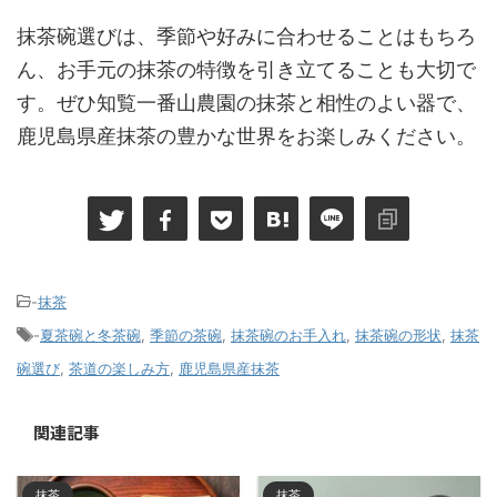
抹茶碗選びは、季節や好みに合わせることはもちろ
ん、お手元の抹茶の特徴を引き立てることも大切で
す。ぜひ知覧一番山農園の抹茶と相性のよい器で、
鹿児島県産抹茶の豊かな世界をお楽しみください。
-
抹茶
-
夏茶碗と冬茶碗
,
季節の茶碗
,
抹茶碗のお手入れ
,
抹茶碗の形状
,
抹茶
碗選び
,
茶道の楽しみ方
,
鹿児島県産抹茶
関連記事
抹茶
抹茶