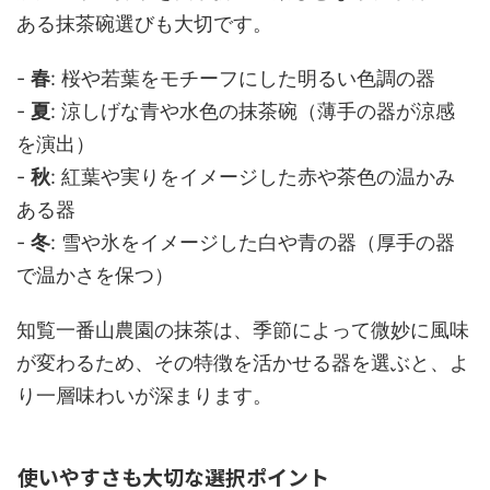
ある抹茶碗選びも大切です。
-
春
: 桜や若葉をモチーフにした明るい色調の器
-
夏
: 涼しげな青や水色の抹茶碗（薄手の器が涼感
を演出）
-
秋
: 紅葉や実りをイメージした赤や茶色の温かみ
ある器
-
冬
: 雪や氷をイメージした白や青の器（厚手の器
で温かさを保つ）
知覧一番山農園の抹茶は、季節によって微妙に風味
が変わるため、その特徴を活かせる器を選ぶと、よ
り一層味わいが深まります。
使いやすさも大切な選択ポイント