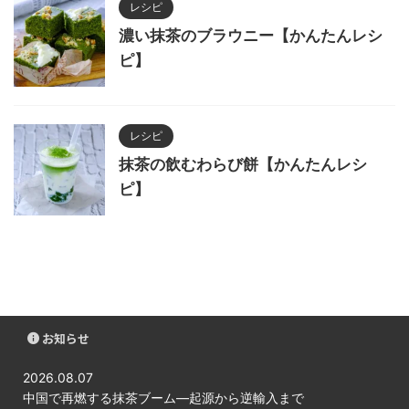
レシピ
濃い抹茶のブラウニー【かんたんレシ
ピ】
レシピ
抹茶の飲むわらび餅【かんたんレシ
ピ】
お知らせ
2026.08.07
中国で再燃する抹茶ブーム―起源から逆輸入まで