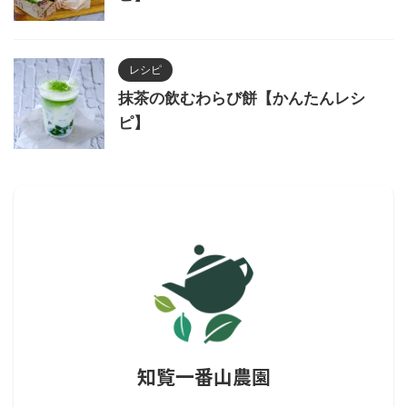
レシピ
抹茶の飲むわらび餅【かんたんレシ
ピ】
知覧一番山農園