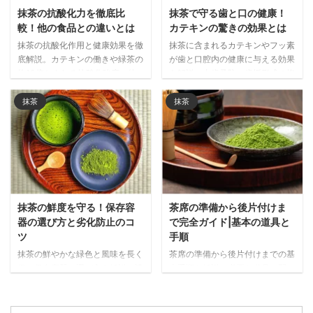
抹茶の抗酸化力を徹底比
抹茶で守る歯と口の健康！
較！他の食品との違いとは
カテキンの驚きの効果とは
抹茶の抗酸化作用と健康効果を徹
抹茶に含まれるカテキンやフッ素
底解説。カテキンの働きや緑茶の
が歯と口腔内の健康に与える効果
約10倍とされる抗酸化強度、他
を解説。虫歯予防、歯垢形成の抑
の食品との比較データをもとに、
制、口臭ケアなど、日常的に抹茶
抹茶が注目される理由と日常的な
を取り入れることで期待できる口
抹茶
抹茶
取り入れ方をご紹介します。
腔ケア効果を詳しく紹介します。
抹茶の鮮度を守る！保存容
茶席の準備から後片付けま
器の選び方と劣化防止のコ
で完全ガイド|基本の道具と
ツ
手順
抹茶の鮮やかな緑色と風味を長く
茶席の準備から後片付けまでの基
保つ保存容器の選び方を解説。遮
本手順を解説。必要な道具の配
光性・密閉性・サイズなど重要な
置、抹茶を美味しく点てる事前準
ポイントと、金属製・陶器・ガラ
備、当日の流れまで、心のこもっ
ス・プラスチック製など素材別の
たおもてなしを実現するポイント