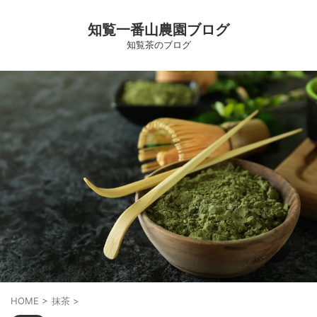
知覧一番山農園ブログ
知覧茶のブログ
HOME
>
抹茶
>