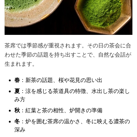
茶席では季節感が重視されます。その日の茶会に合
わせた季節の話題を持ち出すことで、自然な会話が
生まれます。
春
：新茶の話題、桜や花見の思い出
夏
：涼を感じる茶道具の特徴、水出し茶の楽し
み方
秋
：紅葉と茶の相性、炉開きの準備
冬
：炉を囲む茶席の温かさ、冬に映える濃茶の
深み