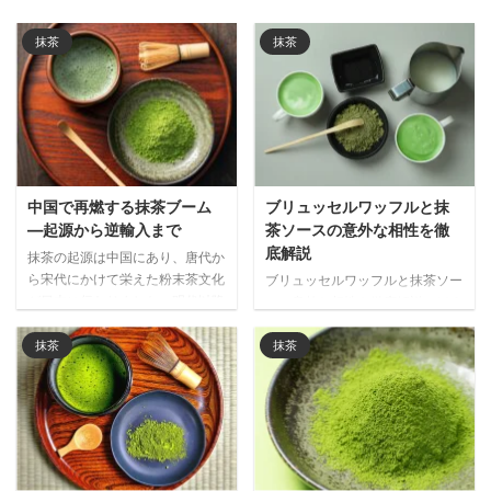
抹茶
抹茶
中国で再燃する抹茶ブーム
ブリュッセルワッフルと抹
―起源から逆輸入まで
茶ソースの意外な相性を徹
底解説
抹茶の起源は中国にあり、唐代か
ら宋代にかけて栄えた粉末茶文化
ブリュッセルワッフルと抹茶ソー
が日本に伝わりました。明代以降
スの意外な相性を徹底解説。ほろ
衰退した中国の抹茶文化が、現代
苦い抹茶が濃厚な甘さを引き締
では日本経由で再び注目される興
め、世界で注目される和洋折衷の
抹茶
抹茶
味深い歴史と文化の循環を解説し
新しい味わいの魅力をご紹介しま
ます。
す。