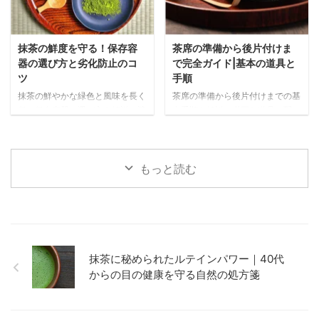
抹茶の鮮度を守る！保存容
茶席の準備から後片付けま
器の選び方と劣化防止のコ
で完全ガイド|基本の道具と
ツ
手順
抹茶の鮮やかな緑色と風味を長く
茶席の準備から後片付けまでの基
保つ保存容器の選び方を解説。遮
本手順を解説。必要な道具の配
光性・密閉性・サイズなど重要な
置、抹茶を美味しく点てる事前準
ポイントと、金属製・陶器・ガラ
備、当日の流れまで、心のこもっ
ス・プラスチック製など素材別の
たおもてなしを実現するポイント
メリット・デメリットを詳しく紹
をわかりやすく紹介します。
もっと読む
介します。
抹茶に秘められたルテインパワー｜40代
からの目の健康を守る自然の処方箋