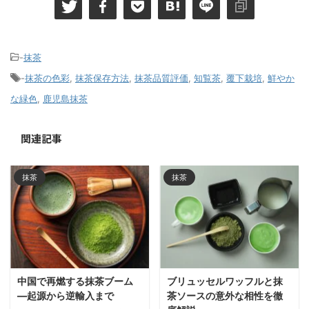
-
抹茶
-
抹茶の色彩
,
抹茶保存方法
,
抹茶品質評価
,
知覧茶
,
覆下栽培
,
鮮やか
な緑色
,
鹿児島抹茶
関連記事
抹茶
抹茶
中国で再燃する抹茶ブーム
ブリュッセルワッフルと抹
―起源から逆輸入まで
茶ソースの意外な相性を徹