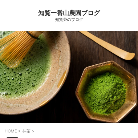
知覧一番山農園ブログ
知覧茶のブログ
HOME
>
抹茶
>