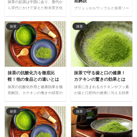
底解説
抹茶の起源は中国にあり、唐代か
ら宋代にかけて栄えた粉末茶文化
ブリュッセルワッフルと抹茶ソー
が日本に伝わりました。明代以降
スの意外な相性を徹底解説。ほろ
衰退した中国の抹茶文化が、現代
苦い抹茶が濃厚な甘さを引き締
では日本経由で再び注目される興
め、世界で注目される和洋折衷の
抹茶
抹茶
味深い歴史と文化の循環を解説し
新しい味わいの魅力をご紹介しま
ます。
す。
抹茶の抗酸化力を徹底比
抹茶で守る歯と口の健康！
較！他の食品との違いとは
カテキンの驚きの効果とは
抹茶の抗酸化作用と健康効果を徹
抹茶に含まれるカテキンやフッ素
底解説。カテキンの働きや緑茶の
が歯と口腔内の健康に与える効果
約10倍とされる抗酸化強度、他
を解説。虫歯予防、歯垢形成の抑
の食品との比較データをもとに、
制、口臭ケアなど、日常的に抹茶
抹茶が注目される理由と日常的な
を取り入れることで期待できる口
抹茶
抹茶
取り入れ方をご紹介します。
腔ケア効果を詳しく紹介します。