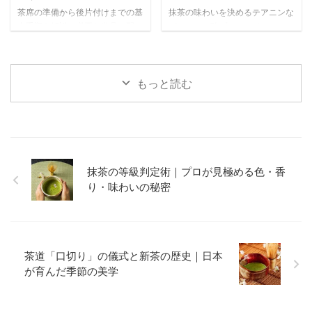
茶席の準備から後片付けまでの基
抹茶の味わいを決めるテアニンな
本手順を解説。必要な道具の配
どのアミノ酸プロファイルについ
置、抹茶を美味しく点てる事前準
て詳しく解説。被覆栽培による旨
備、当日の流れまで、心のこもっ
み成分の増加や、高品質な抹茶に
たおもてなしを実現するポイント
見られる特徴的なアミノ酸バラン
をわかりやすく紹介します。
スの関係性を科学的に紐解きま
もっと読む
す。
抹茶の等級判定術｜プロが見極める色・香
り・味わいの秘密
茶道「口切り」の儀式と新茶の歴史｜日本
が育んだ季節の美学