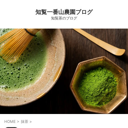
知覧一番山農園ブログ
知覧茶のブログ
HOME
>
抹茶
>