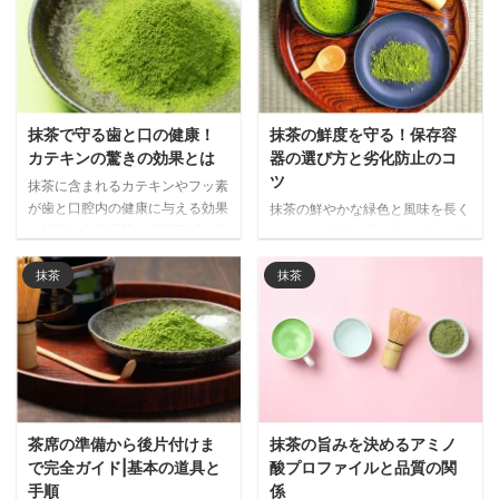
す。
抹茶で守る歯と口の健康！
抹茶の鮮度を守る！保存容
カテキンの驚きの効果とは
器の選び方と劣化防止のコ
ツ
抹茶に含まれるカテキンやフッ素
が歯と口腔内の健康に与える効果
抹茶の鮮やかな緑色と風味を長く
を解説。虫歯予防、歯垢形成の抑
保つ保存容器の選び方を解説。遮
制、口臭ケアなど、日常的に抹茶
光性・密閉性・サイズなど重要な
を取り入れることで期待できる口
ポイントと、金属製・陶器・ガラ
抹茶
抹茶
腔ケア効果を詳しく紹介します。
ス・プラスチック製など素材別の
メリット・デメリットを詳しく紹
介します。
茶席の準備から後片付けま
抹茶の旨みを決めるアミノ
で完全ガイド|基本の道具と
酸プロファイルと品質の関
手順
係