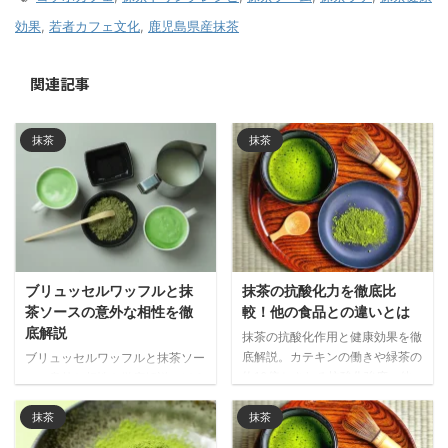
効果
,
若者カフェ文化
,
鹿児島県産抹茶
関連記事
抹茶
抹茶
ブリュッセルワッフルと抹
抹茶の抗酸化力を徹底比
茶ソースの意外な相性を徹
較！他の食品との違いとは
底解説
抹茶の抗酸化作用と健康効果を徹
底解説。カテキンの働きや緑茶の
ブリュッセルワッフルと抹茶ソー
約10倍とされる抗酸化強度、他
スの意外な相性を徹底解説。ほろ
の食品との比較データをもとに、
苦い抹茶が濃厚な甘さを引き締
抹茶が注目される理由と日常的な
め、世界で注目される和洋折衷の
抹茶
抹茶
取り入れ方をご紹介します。
新しい味わいの魅力をご紹介しま