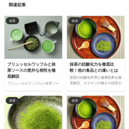
関連記事
抹茶
抹茶
ブリュッセルワッフルと抹
抹茶の抗酸化力を徹底比
茶ソースの意外な相性を徹
較！他の食品との違いとは
底解説
抹茶の抗酸化作用と健康効果を徹
底解説。カテキンの働きや緑茶の
ブリュッセルワッフルと抹茶ソー
約10倍とされる抗酸化強度、他
スの意外な相性を徹底解説。ほろ
の食品との比較データをもとに、
苦い抹茶が濃厚な甘さを引き締
抹茶が注目される理由と日常的な
め、世界で注目される和洋折衷の
抹茶
抹茶
取り入れ方をご紹介します。
新しい味わいの魅力をご紹介しま
す。