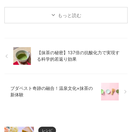
備、当日の流れまで、心のこもっ
み成分の増加や、高品質な抹茶に
たおもてなしを実現するポイント
見られる特徴的なアミノ酸バラン
をわかりやすく紹介します。
スの関係性を科学的に紐解きま
もっと読む
す。
【抹茶の秘密】137倍の抗酸化力で実現す
る科学的若返り効果
ブダペスト奇跡の融合！温泉文化×抹茶の
新体験
レシピ