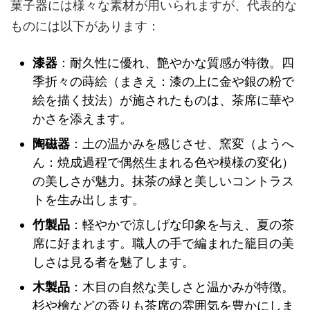
菓子器には様々な素材が用いられますが、代表的な
ものには以下があります：
漆器
：耐久性に優れ、艶やかな質感が特徴。四
季折々の蒔絵（まきえ：漆の上に金や銀の粉で
絵を描く技法）が施されたものは、茶席に華や
かさを添えます。
陶磁器
：土の温かみを感じさせ、窯変（ようへ
ん：焼成過程で偶然生まれる色や模様の変化）
の美しさが魅力。抹茶の緑と美しいコントラス
トを生み出します。
竹製品
：軽やかで涼しげな印象を与え、夏の茶
席に好まれます。職人の手で編まれた籠目の美
しさは見る者を魅了します。
木製品
：木目の自然な美しさと温かみが特徴。
杉や檜などの香りも茶席の雰囲気を豊かにしま