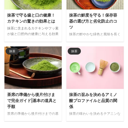
抹茶で守る歯と口の健康！
抹茶の鮮度を守る！保存容
カテキンの驚きの効果とは
器の選び方と劣化防止のコ
ツ
抹茶に含まれるカテキンやフッ素
が歯と口腔内の健康に与える効果
抹茶の鮮やかな緑色と風味を長く
を解説。虫歯予防、歯垢形成の抑
保つ保存容器の選び方を解説。遮
制、口臭ケアなど、日常的に抹茶
光性・密閉性・サイズなど重要な
を取り入れることで期待できる口
ポイントと、金属製・陶器・ガラ
抹茶
抹茶
腔ケア効果を詳しく紹介します。
ス・プラスチック製など素材別の
メリット・デメリットを詳しく紹
介します。
茶席の準備から後片付けま
抹茶の旨みを決めるアミノ
で完全ガイド|基本の道具と
酸プロファイルと品質の関
手順
係
茶席の準備から後片付けまでの基
抹茶の味わいを決めるテアニンな
本手順を解説。必要な道具の配
どのアミノ酸プロファイルについ
置、抹茶を美味しく点てる事前準
て詳しく解説。被覆栽培による旨