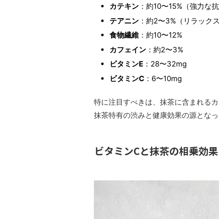
カテキン
：約10〜15%（強力な
テアニン
：約2〜3%（リラック
食物繊維
：約10〜12%
カフェイン
：約2〜3%
ビタミンE
：28〜32mg
ビタミンC
：6〜10mg
特に注目すべきは、抹茶に含まれるカ
抹茶特有の渋みと健康効果の源となっ
ビタミンCと抹茶の相乗効果