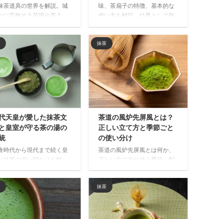
抹茶道具の世界を解説。城
味、茶扇子の特徴、基本的な
つに匹敵する茶碗や茶入
使い方を解説。結界として敬
、権力の象徴となった名物
意を示す役割や、一般的な扇
具の歴史と価値、武士道と
子との違い、挨拶時の正しい
抹茶
の湯が融合した一期一会の
置き方など、茶道における扇
神性まで詳しく紹介しま
子の作法を詳しく紹介しま
。
す。
代天皇が愛した抹茶文
茶道の風炉先屏風とは？
と皇室が守る茶の湯の
正しい立て方と季節ごと
統
の使い分け
倉時代から現代まで続く皇
茶道の風炉先屏風とは何か、
と抹茶の深い関わりを解
正しい立て方や使う季節、配
。歴代天皇が愛した茶の湯
置のコツを詳しく解説。初心
化、宮中茶会の伝統、皇室
者にもわかりやすく、風炉先
抹茶
用達の品質基準など、日本
屏風の役割や季節ごとの使い
伝統文化を守り続けてきた
分け、安定した設置方法まで
史を紐解きます。
茶道の基本をご紹介します。