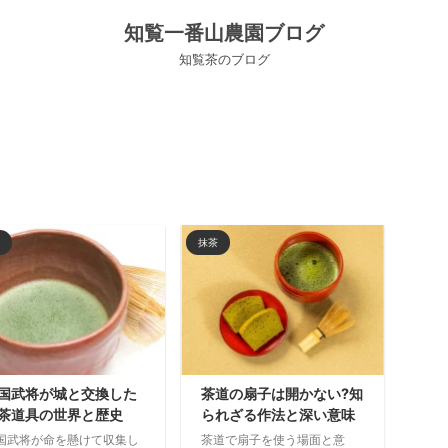
知覧一番山農園ブログ
知覧茶のブログ
抹茶
国武将が城と交換した
茶道の扇子は開かない?知
茶道具の世界と歴史
られざる作法と深い意味
国武将が命を懸けて収集し
茶道で扇子を使う場面と意