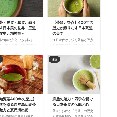
茶・香道・華道が織り
【茶箱と野点】400年の
す日本美の世界～三道
歴史が織りなす日本茶道
歴史と精神性～
の美学
本の伝統文化である抹茶・
江戸時代から続く茶箱と野点
道・華道の歴史的関係性と
の文化を解説！抹茶道具を収
意識を解説。室町時代に形
納する茶箱の工夫と、自然の
された三芸の結びつきや
中で茶を楽しむ野点の歴史を
抹茶
一期一会」の精神性、禅の
通して、日本茶道の美意識と
想との関わりから、五感で
「一期一会」の精神を学べる
わう日本独自の美の世界を
内容です。
解きます。
知覧茶400年の歴史】
月釜の魅力：四季を愛で
季を彩る鹿児島伝統茶
る日本茶道の伝統と心
魅力と茶席演出術
茶道における「月釜」の歴史
と意義を解説！四季折々の季
児島県南部の知覧地域で