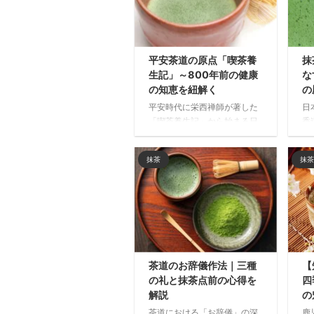
平安茶道の原点「喫茶養
抹
生記」～800年前の健康
な
の知恵を紐解く
の
平安時代に栄西禅師が著した
日
「喫茶養生記」から始まる日
香
本の抹茶文化の歴史と健康効
美
能を解説。中国から伝わり独
成
抹茶
抹茶
自の発展を遂げた抹茶の魅力
「
と、現代にも通じる「養生の
思
仙薬」としての価値を探りま
味
す。
紐
茶道のお辞儀作法｜三種
【
の礼と抹茶点前の心得を
四
解説
の
茶道における「お辞儀」の深
鹿