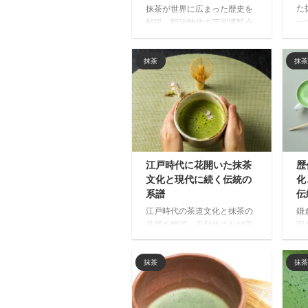
た
抹茶が世界に広まった歴史を
一
解説。明治時代の万国博覧会
れ
での紹介から、戦後の文化交
道
流、2000年代の健康ブームま
抹茶
抹茶
茶
で。日本文化の象徴として国
精
際的に愛される抹茶の軌跡を
す
辿ります。
江戸時代に花開いた抹茶
歴
文化と現代に続く伝統の
化
系譜
伝
江戸時代の茶道文化と抹茶の
鎌
発展を解説。千利休のわび茶
室
から三千家の確立、宇治の覆
説
い栽培技術、将軍家から庶民
文
抹茶
抹茶
へ広がった抹茶文化まで、現
御
代に受け継がれる伝統の歴史
の
をわかりやすく紹介します。
歴