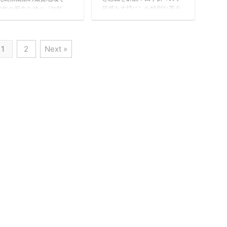
節感を大切にした特別な茶会
00年の歴史を持つ「知覧
の魅力と、抹茶を通じて味わ
」の特徴や魅力、季節ごと
う日本文化の奥深さを紹介し
茶席演出法を紹介。鮮やか
ます。一期一会の精神を体現
緑色、爽やかな香り、まろ
1
2
Next »
する伝統行事の価値とは。
かな甘みが特徴の伝統銘茶
、薩摩の風土と文化を感じ
茶道体験ができます。