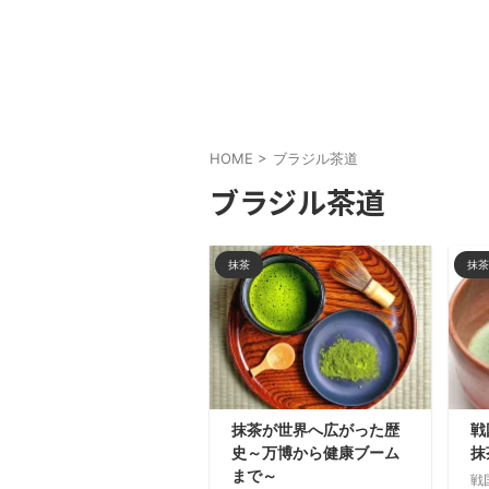
HOME
>
ブラジル茶道
ブラジル茶道
抹茶
抹茶
抹茶が世界へ広がった歴
戦
史～万博から健康ブーム
抹
まで～
戦