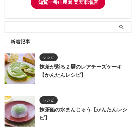
知覧一番山農園 楽天市場店
新着記事
レシピ
抹茶が彩る２層のレアチーズケーキ
【かんたんレシピ】
レシピ
抹茶餡の水まんじゅう【かんたんレシ
ピ】