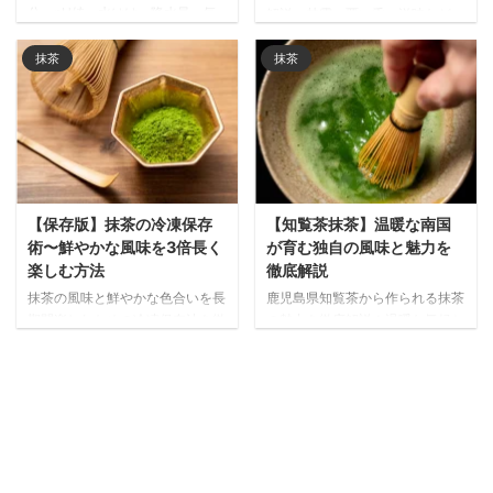
分、pH値、水はけ、降水量、気
解説。甘露・覆い香・滋味など、
温、日照時間など、栽培環境が旨
香り・味・色を評価する茶道の言
味成分や色艶を決定。産地ごとの
葉を知れば、自分好みの抹茶選び
抹茶
抹茶
土壌・気候条件の違いが生み出す
や味わいの理解が深まります。通
抹茶の個性と品質の秘密を解説し
販での購入にも役立つ実践的な知
ます。
識をご紹介。
【保存版】抹茶の冷凍保存
【知覧茶抹茶】温暖な南国
術〜鮮やかな風味を3倍長く
が育む独自の風味と魅力を
楽しむ方法
徹底解説
抹茶の風味と鮮やかな色合いを長
鹿児島県知覧茶から作られる抹茶
期間楽しむための冷凍保存法を徹
の魅力を徹底解説！温暖な気候と
底解説！高級抹茶は8〜10ヶ月、
豊かな土壌が育む独特の風味、他
日常用は約1年も品質維持可能な
産地との違い、そして季節ごとの
保存のコツと正しい解凍方法をご
味わいの変化まで、本場の抹茶の
紹介します。
奥深さをご堪能ください。