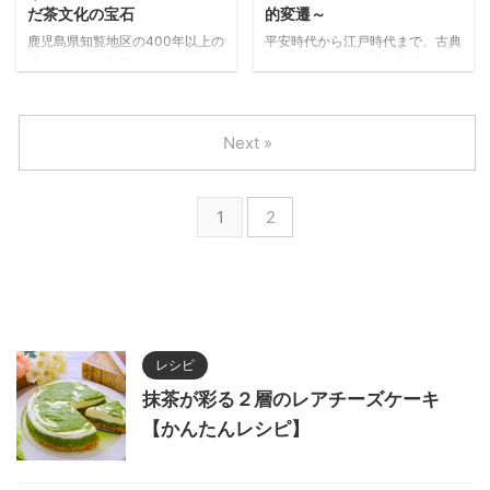
だ茶文化の宝石
的変遷～
鹿児島県知覧地区の400年以上の
平安時代から江戸時代まで、古典
歴史を持つ知覧茶の魅力を紹介！
文学に描かれた抹茶の変遷を辿る
温暖な気候と火山灰土壌が育んだ
旅へ。『源氏物語』『枕草子』か
独特の風味と栄養価、江戸時代か
ら『徒然草』まで、日本文化の象
ら受け継がれる伝統製法まで、南
徴となった抹茶の歴史的・文化的
Next »
国鹿児島が誇る茶文化の宝石をご
背景を120文字で凝縮しました。
堪能ください。
1
2
レシピ
抹茶が彩る２層のレアチーズケーキ
【かんたんレシピ】