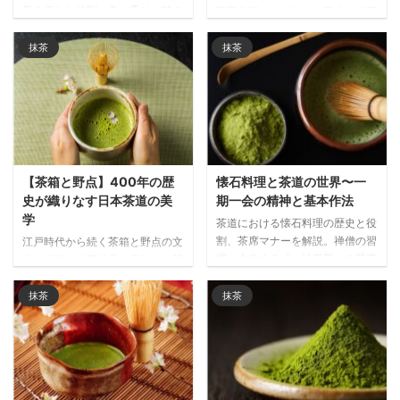
新を促した役割、色・香り・味の
茶養生記」から始まる日本の抹茶
評価基準、京都・愛知・鹿児島な
文化の歴史と健康効能を解説。中
ど主要産地との関係まで、日本茶
国から伝わり独自の発展を遂げた
抹茶
抹茶
文化を支えた品評会制度の全貌を
抹茶の魅力と、現代にも通じる
紐解きます。
「養生の仙薬」としての価値を探
ります。
【茶箱と野点】400年の歴
懐石料理と茶道の世界〜一
史が織りなす日本茶道の美
期一会の精神と基本作法
学
茶道における懐石料理の歴史と役
割、茶席マナーを解説。禅僧の習
江戸時代から続く茶箱と野点の文
慣に由来する「一汁三菜」の質素
化を解説！抹茶道具を収納する茶
な構成が、季節感と「一期一会」
箱の工夫と、自然の中で茶を楽し
の精神を体現し、抹茶体験を引き
む野点の歴史を通して、日本茶道
抹茶
抹茶
立てる日本文化の真髄を味わえる
の美意識と「一期一会」の精神を
魅力的な世界。
学べる内容です。