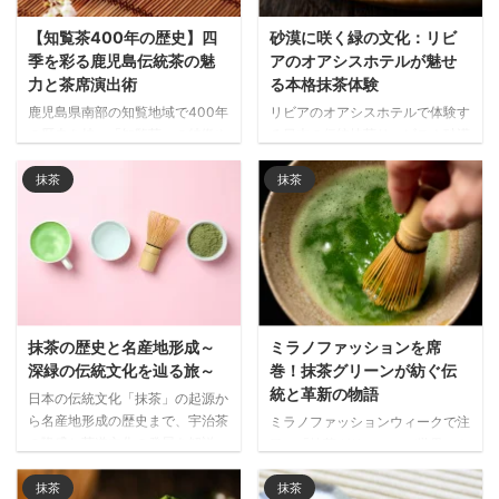
【知覧茶400年の歴史】四
砂漠に咲く緑の文化：リビ
季を彩る鹿児島伝統茶の魅
アのオアシスホテルが魅せ
力と茶席演出術
る本格抹茶体験
鹿児島県南部の知覧地域で400年
リビアのオアシスホテルで体験す
の歴史を持つ「知覧茶」の特徴や
る日本の伝統抹茶サービス！砂漠
魅力、季節ごとの茶席演出法を紹
の国と抹茶文化の異色の融合が国
介。鮮やかな緑色、爽やかな香
際観光客に大好評。鹿児島県産の
抹茶
抹茶
り、まろやかな甘みが特徴の伝統
上質抹茶を使った「オアシス抹
銘茶で、薩摩の風土と文化を感じ
茶」で、砂漠の風景を眺めながら
る茶道体験ができます。
心身をリラックスさせる特別なひ
とときを。
抹茶の歴史と名産地形成～
ミラノファッションを席
深緑の伝統文化を辿る旅～
巻！抹茶グリーンが紡ぐ伝
統と革新の物語
日本の伝統文化「抹茶」の起源か
ら名産地形成の歴史まで、宇治茶
ミラノファッションウィークで注
の隆盛と茶道文化の発展を解説。
目の「抹茶グリーン」が世界のト
中国からの伝来、気候条件の重要
レンドに！伝統的な日本の茶文化
性、各地域の特色ある茶葉栽培の
から着想を得た色調がサステナビ
抹茶
抹茶