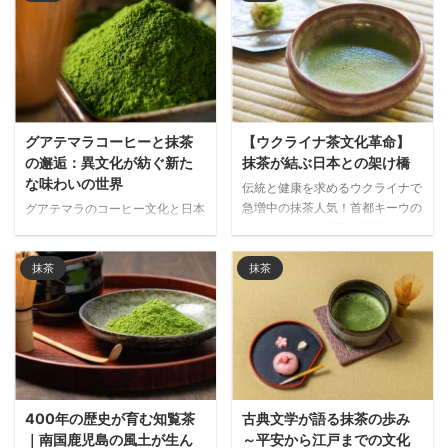
背景を知り、日本が誇る抹茶文化
リティと共鳴し、高級ブランドの
の深さを味わえる内容です。
コレクションに35%増加。禅の精
神を取り入れた新たなファッショ
ン潮流を徹底解説。
グアテマラコーヒーと抹茶
【ウクライナ茶文化革命】
の邂逅：異文化が紡ぐ新た
抹茶が結ぶ日本との架け橋
な味わいの世界
伝統と健康を求めるウクライナで
急増中の抹茶人気！首都キーウの
グアテマラのコーヒー文化と日本
ティーハウスで65%が提供し、年
の抹茶文化の意外な共通点を探
間23%消費増加の背景には、日本
る！栽培環境や儀式性、品質への
文化への関心と健康効果への注目
こだわりから生まれる文化交流
抹茶
抹茶
があります。高齢者にも支持され
と、両国の伝統飲料が融合した新
る抹茶セレモニーの魅力に迫りま
たなドリンク開発の最新トレンド
す。
を紹介します。
400年の歴史が育む知覧茶
古典文学が語る抹茶の歩み
｜南国鹿児島の風土が生ん
～平安から江戸までの文化