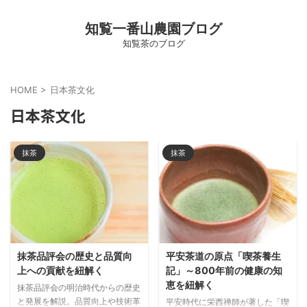
知覧一番山農園ブログ
知覧茶のブログ
HOME
>
日本茶文化
日本茶文化
抹茶
抹茶
抹茶品評会の歴史と品質向
平安茶道の原点「喫茶養生
上への貢献を紐解く
記」～800年前の健康の知
恵を紐解く
抹茶品評会の明治時代からの歴史
と発展を解説。品質向上や技術革
平安時代に栄西禅師が著した「喫