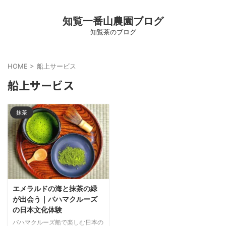
知覧一番山農園ブログ
知覧茶のブログ
HOME
>
船上サービス
船上サービス
抹茶
エメラルドの海と抹茶の緑
が出会う｜バハマクルーズ
の日本文化体験
バハマクルーズ船で楽しむ日本の