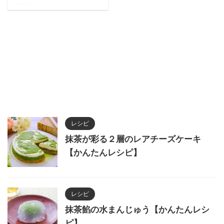
抹茶体験！エメラルドグリーンの
海を眺めながら本格茶道を学び、
健康効果も得られる船上文化体験
が世界で人気急上昇中。鹿児島産
抹茶の魅力と共に贅沢なひととき
を。
レシピ
抹茶が彩る２層のレアチーズケーキ
【かんたんレシピ】
レシピ
抹茶餡の水まんじゅう【かんたんレシ
ピ】