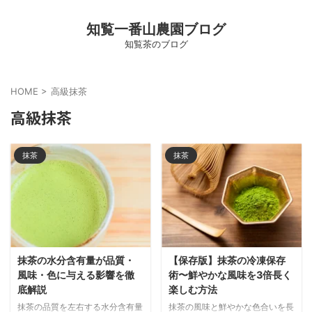
知覧一番山農園ブログ
知覧茶のブログ
HOME
>
高級抹茶
高級抹茶
抹茶
抹茶
抹茶の水分含有量が品質・
【保存版】抹茶の冷凍保存
風味・色に与える影響を徹
術〜鮮やかな風味を3倍長く
底解説
楽しむ方法
抹茶の品質を左右する水分含有量
抹茶の風味と鮮やかな色合いを長