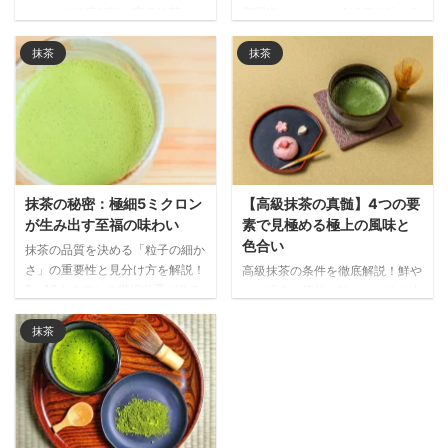
について徹底解説。高級抹茶は
期間楽しむための冷凍保存法を徹
3〜5%以下が理想とされ、適切な
底解説！高級抹茶は8〜10ヶ月、
管理で鮮やかな緑色、豊かな風
日常用は約1年も品質維持可能な
抹茶
抹茶
味、きめ細やかな泡立ちを実現し
保存のコツと正しい解凍方法をご
ます。等級別の基準から保存方法
紹介します。
まで詳しく紹介。
抹茶の秘密：極細5ミクロン
【高級抹茶の真髄】4つの要
が生み出す至福の味わい
素で見極める極上の風味と
色合い
抹茶の品質を決める「粒子の細か
さ」の重要性と見分け方を解説！
高級抹茶の条件を徹底解説！鮮や
5〜10ミクロンの微細粒子が生み
かな緑色と複雑な味わいを生み出
出す滑らかな舌触りと豊かな風
す栽培方法や製造工程、品質を見
味、高級抹茶の選び方まで、抹茶
極めるポイントまで、本物の抹茶
抹茶
通になるための必須知識を紹介し
を選ぶための知識が満載です。
ます。