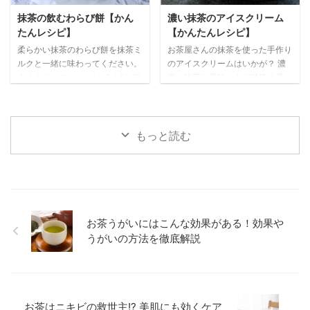
麻 適量 作り方 １ 白こしあんとふ
ニュー糖 40g （トッピング）
抹茶の飲むわらび餅【かん
濃い抹茶のアイスクリーム
るった抹茶をボウルに入れて、ゴ
ナッツ お好みで ホワイトチョコ
たんレシピ】
【かんたんレシピ】
ムベラでまんべんなく混ぜる。
レート お好みで 作り方 １ 卵はボ
柔らかい抹茶のわらび餅を抹茶ミ
お茶屋さんの抹茶を使った手作り
２ ①を15g程の大きさに分け ...
ウルに割り入れて、よく溶きほぐ
ルクと一緒に味わってください。
のアイスクリームはいかが？ 濃
す。 ２ ホワ ...
太めのストローから“つるん”と口
厚な抹茶の風味ときび砂糖の優し
に入ってくるわらび餅の食感がク
い甘さ、滑らかな舌触りが、大人
セになりますよ。ストローで混ぜ
の寛ぎ時間にピッタリです。 材
ながら召し上がれ♪ ※お子様や年
料（2~3人分） 抹茶 10g 生クリ
配の方用には、ストローではなく
ーム （湯せん用） 50㎖ 生クリ
もっと読む
大きめのスプーンでカップの底の
ーム（泡立て用） 150㎖ 卵黄 2
わらび餅をすくうことをお勧めし
個分 きび砂糖 50g 湯 適量 ミン
ます。 材料（1~2人分） （わら
トの葉 適量 作り
び餅） 抹茶 7~10g 砂糖 10g わ
方 １ 抹茶はボウルにふるい、湯
らび粉 20g 水 150㎖ （クリー
を少しずつ加えながら抹茶が全て
ム） 生クリーム 100㎖ 砂糖 大さ
溶けるまでよく混ぜる。 ２ 卵黄
お茶うがいにはこんな効果がある！効果や
じ2 あしらいの抹茶 適量 （抹茶
ときび砂糖は別のボウルに入れ、
うがいの方法を徹底解説
ミルク） 抹茶 5g お湯 100ml 氷
よくかき混ぜる。 ３ ②に生クリ
適 ...
ー厶（湯せん用 ...
お茶はニキビの救世主!? 美肌にも効くケア