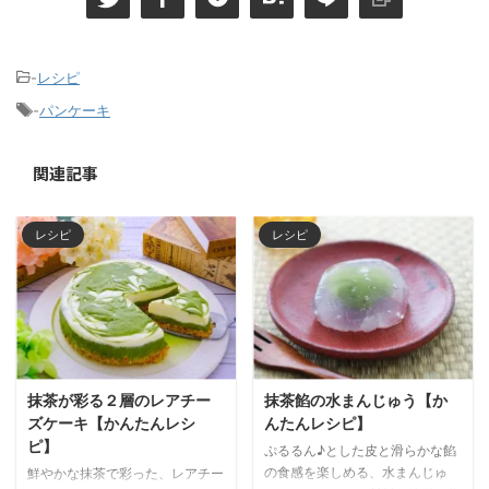
-
レシピ
-
パンケーキ
関連記事
レシピ
レシピ
抹茶が彩る２層のレアチー
抹茶餡の水まんじゅう【か
ズケーキ【かんたんレシ
んたんレシピ】
ピ】
ぷるるん♪とした皮と滑らかな餡
の食感を楽しめる、水まんじゅ
鮮やかな抹茶で彩った、レアチー