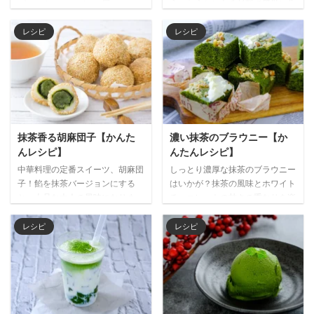
う。おうちにある材料で簡単に作
ズケーキはいかが？２層のレアチ
れるのでチャレンジしてみてはど
ーズケーキに抹茶で描いたマーブ
うでしょう。 餡を抹茶にする
ル模様が鮮やかに浮かび上がり、
レシピ
レシピ
と、上品な逸品としていただけま
美しいスイーツになります。抹茶
す。半透明の皮の中に閉じ込め
と相性の良いホワイトチョコレー
た、抹茶餡の緑が美しく映える和
トを混ぜることで、より深みのあ
菓子です。つるんとした喉越し
る味わいに仕上がります。 材料
と、抹茶の風味を堪能してくださ
（15㎝丸型） （ボトム生地） 砕
い夏は冷たい焙じ茶と、冬は温か
いたビスケット 80g 溶かしバタ
い緑茶と一緒にどうぞ。 材料
ー 50g （フィリング） 抹茶 10g
抹茶香る胡麻団子【かんた
濃い抹茶のブラウニー【か
（3~6人分） （餡 抹茶餡） 抹
湯 40㎖ ホワイトチョコレート
んレシピ】
んたんレシピ】
茶 3g 白こしあん 90g （皮） 片
100g クリームチーズ 200g 生ク
中華料理の定番スイーツ、胡麻団
しっとり濃厚な抹茶のブラウニー
栗粉 30g 水 250ml 砂糖 15g 作り
リーム 200㎖ グラニュー糖 20g
子！餡を抹茶バージョンにする
はいかが？抹茶の風味とホワイト
方 １ 白こしあんとふるった抹茶
ゼラチンパウダー 6g ...
と、上品な大人の風味になりま
チョコレートの甘さの重なりを楽
をボウ ...
す。サクッと揚げた胡麻やモッチ
しめます。ペーパーに包むと、今
リとした皮の食感と一緒に、濃い
日のランチタイムのスイーツにピ
レシピ
レシピ
抹茶餡を楽しんでください。でき
ッタリです。 濃い焙じ茶とあわ
たてを、焙じ茶と一緒にどうぞ。
せて召し上がれ♪ 材料（1~2人
材料（2~3人分） （餡） 抹茶
分） 抹茶 20g 卵 2個 ホワイト
10g 白こしあん 120g （皮） 白玉
チョコレート 80g 無塩バター
粉 65g 砂糖 40g 水 50㎖ 米粉
40g 生クリーム 50cc 薄力粉
20g 熱湯 30g サラダ油 10g 白胡
70g ベーキングパウダー 2g グラ