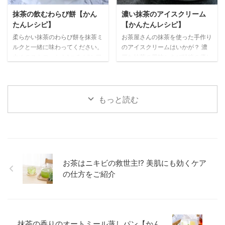
麻 適量 作り方 １ 白こしあんとふ
ニュー糖 40g （トッピング）
抹茶の飲むわらび餅【かん
濃い抹茶のアイスクリーム
るった抹茶をボウルに入れて、ゴ
ナッツ お好みで ホワイトチョコ
たんレシピ】
【かんたんレシピ】
ムベラでまんべんなく混ぜる。
レート お好みで 作り方 １ 卵はボ
柔らかい抹茶のわらび餅を抹茶ミ
お茶屋さんの抹茶を使った手作り
２ ①を15g程の大きさに分け ...
ウルに割り入れて、よく溶きほぐ
ルクと一緒に味わってください。
のアイスクリームはいかが？ 濃
す。 ２ ホワ ...
太めのストローから“つるん”と口
厚な抹茶の風味ときび砂糖の優し
に入ってくるわらび餅の食感がク
い甘さ、滑らかな舌触りが、大人
セになりますよ。ストローで混ぜ
の寛ぎ時間にピッタリです。 材
ながら召し上がれ♪ ※お子様や年
料（2~3人分） 抹茶 10g 生クリ
配の方用には、ストローではなく
ーム （湯せん用） 50㎖ 生クリ
もっと読む
大きめのスプーンでカップの底の
ーム（泡立て用） 150㎖ 卵黄 2
わらび餅をすくうことをお勧めし
個分 きび砂糖 50g 湯 適量 ミン
ます。 材料（1~2人分） （わら
トの葉 適量 作り
び餅） 抹茶 7~10g 砂糖 10g わ
方 １ 抹茶はボウルにふるい、湯
らび粉 20g 水 150㎖ （クリー
を少しずつ加えながら抹茶が全て
ム） 生クリーム 100㎖ 砂糖 大さ
溶けるまでよく混ぜる。 ２ 卵黄
お茶はニキビの救世主!? 美肌にも効くケア
じ2 あしらいの抹茶 適量 （抹茶
ときび砂糖は別のボウルに入れ、
の仕方をご紹介
ミルク） 抹茶 5g お湯 100ml 氷
よくかき混ぜる。 ３ ②に生クリ
適 ...
ー厶（湯せん用 ...
抹茶の香りのオートミール蒸しパン【かん