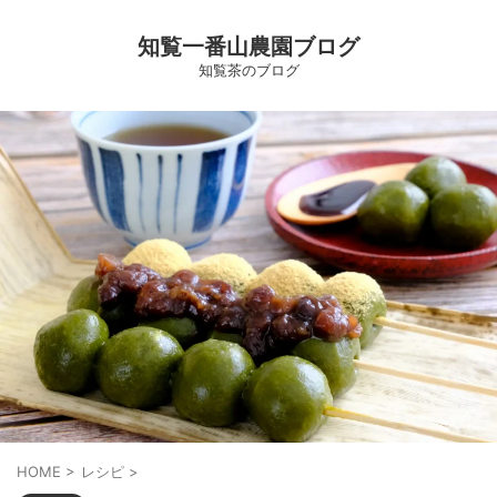
知覧一番山農園ブログ
知覧茶のブログ
HOME
>
レシピ
>