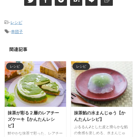
-
レシピ
-
串団子
関連記事
レシピ
レシピ
抹茶が彩る２層のレアチー
抹茶餡の水まんじゅう【か
ズケーキ【かんたんレシ
んたんレシピ】
ピ】
ぷるるん♪とした皮と滑らかな餡
の食感を楽しめる、水まんじゅ
鮮やかな抹茶で彩った、レアチー