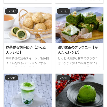
う。おうちにある材料で簡単に作
ズケーキはいかが？２層のレアチ
れるのでチャレンジしてみてはど
ーズケーキに抹茶で描いたマーブ
うでしょう。 餡を抹茶にする
ル模様が鮮やかに浮かび上がり、
レシピ
レシピ
と、上品な逸品としていただけま
美しいスイーツになります。抹茶
す。半透明の皮の中に閉じ込め
と相性の良いホワイトチョコレー
た、抹茶餡の緑が美しく映える和
トを混ぜることで、より深みのあ
菓子です。つるんとした喉越し
る味わいに仕上がります。 材料
と、抹茶の風味を堪能してくださ
（15㎝丸型） （ボトム生地） 砕
い夏は冷たい焙じ茶と、冬は温か
いたビスケット 80g 溶かしバタ
い緑茶と一緒にどうぞ。 材料
ー 50g （フィリング） 抹茶 10g
抹茶香る胡麻団子【かんた
濃い抹茶のブラウニー【か
（3~6人分） （餡 抹茶餡） 抹
湯 40㎖ ホワイトチョコレート
んレシピ】
んたんレシピ】
茶 3g 白こしあん 90g （皮） 片
100g クリームチーズ 200g 生ク
中華料理の定番スイーツ、胡麻団
しっとり濃厚な抹茶のブラウニー
栗粉 30g 水 250ml 砂糖 15g 作り
リーム 200㎖ グラニュー糖 20g
子！餡を抹茶バージョンにする
はいかが？抹茶の風味とホワイト
方 １ 白こしあんとふるった抹茶
ゼラチンパウダー 6g ...
と、上品な大人の風味になりま
チョコレートの甘さの重なりを楽
をボウ ...
す。サクッと揚げた胡麻やモッチ
しめます。ペーパーに包むと、今
リとした皮の食感と一緒に、濃い
日のランチタイムのスイーツにピ
レシピ
レシピ
抹茶餡を楽しんでください。でき
ッタリです。 濃い焙じ茶とあわ
たてを、焙じ茶と一緒にどうぞ。
せて召し上がれ♪ 材料（1~2人
材料（2~3人分） （餡） 抹茶
分） 抹茶 20g 卵 2個 ホワイト
10g 白こしあん 120g （皮） 白玉
チョコレート 80g 無塩バター
粉 65g 砂糖 40g 水 50㎖ 米粉
40g 生クリーム 50cc 薄力粉
20g 熱湯 30g サラダ油 10g 白胡
70g ベーキングパウダー 2g グラ