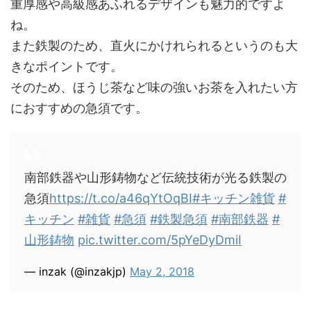
重厚感や高級感あふれるデザインも魅力的ですよ
ね。
また鉄製のため、直火にかけれられるというのも大
きなポイントです。
そのため、ほうじ茶など味の強いお茶を入れたい方
におすすめの急須です。
南部鉄器や山形鋳物など伝統技術が光る鉄製の
急須
https://t.co/a46qYtOqBI
#キッチン雑貨
#
キッチン
#雑貨
#急須
#鉄製急須
#南部鉄器
#
山形鋳物
pic.twitter.com/5pYeDyDmiI
— inzak (@inzakjp)
May 2, 2018