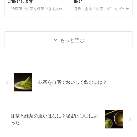
ご紹介します
紹介
んで、水出し茶を飲んで夏の暑さ
すすめする理由、購入するときの
「冷蔵庫でお茶を保管できる入れ
身近にある「お茶」がニキビのケ
を乗り越えましょう！ 水出し緑
ポイント、おすすめの茶こし付き
物が欲しい！」 「横置きもでき
アに役立つことをご存知でしょう
茶で健康になろう 冷たいお水で
タンブラーを紹介します！ ぜひ
て洗いやすい便利なお茶の入れ物
か？ 「ニキビや肌荒れがあると
作る「水出し緑茶」には体にうれ
最後まで読んで、茶こし付きタン
の購入を考えている」 あなたも
肌に自信が持てない」 「綺麗な
...
ブラーでお茶をもっと楽しみまし
おすすめのお茶の入れ物について
美肌に憧れる」 あなたも上記の
...
気になっていませんか？ 暑い時
ような悩みを抱えていませんか?
もっと読む
期が近づくと、ひんやり美味しい
そんなとき、日常的に使う「お
お茶が飲みたくなりますよね。そ
茶」があなたの悩みを解決する手
んな時は冷蔵庫で保管できる入れ
助けをしてくれます。 本記事で
物があると便利です。 本記事で
は、ニキビができてしまう原因、
は、おすすめのお茶の入れ物と、
ニキビに効くお茶の種類と効果的
入れ物の選び方を紹介します。お
な飲み方、お茶のスキンケア方法
抹茶を自宅でおいしく飲むには？
家で冷たいお茶を快適に飲むため
をまとめました。 ぜひ最後まで
の参考に、ぜひ最後までご覧くだ
読んで、ニキビのない綺麗な肌を
さい。 お茶の入れ物の選び方 こ
目指しましょう! どうしてニキビ
こからはお茶の入れ物の選び方を
ができるの？ まずはじめに、ニ
紹介していきます。 気になる ...
キビの原因をお話しします。 ...
抹茶と緑茶の違いはなに？秘密は〇〇にあ
った！