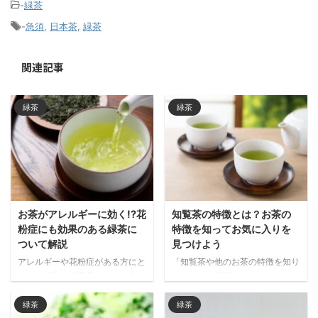
-
緑茶
-
急須
,
日本茶
,
緑茶
関連記事
緑茶
緑茶
お茶がアレルギーに効く!?花
知覧茶の特徴とは？お茶の
粉症にも効果のある緑茶に
特徴を知ってお気に入りを
ついて解説
見つけよう
アレルギーや花粉症がある方にと
「知覧茶や他のお茶の特徴を知り
って、「薬は必需品」という方も
たい」 「知覧茶がどんなシーン
いらっしゃるでしょう。 そうは
に合うか気になる」 鹿児島茶の
言っても、できれば眠気の出やす
代表ともいえる知覧茶（ちらんち
緑茶
緑茶