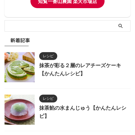
知覧一番山農園 楽天市場店
新着記事
レシピ
抹茶が彩る２層のレアチーズケーキ
【かんたんレシピ】
レシピ
抹茶餡の水まんじゅう【かんたんレシ
ピ】