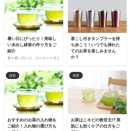
い薬を手放して、アレルギーを改
ゃ）の特徴について、あなたも気
善したいですよね。 そんなあな
になっていませんか？ お茶は季
たに朗報です！ なんと、身近に
節を問わず飲むとほっこりして、
ある「お茶」が花粉症に効果があ
心身共に癒される飲み物ですよ
るのです。 そこで本記事では、
ね。この記事では知覧茶の特徴を
アレルギーや花粉症に効果のある
紹介していきます。 その他に
緑茶について解説していきます。
も、知覧茶の入れ方や他のお茶と
暑い日にぴったり！美味し
茶こし付きタンブラーを持
ぜひ辛い花粉症予防の参考に、最
の比較もご紹介します。 本記事
い水出し緑茶の作り方をご
ち歩こう！いつでも挿れた
後まで読み進めてくださいね。
で知覧茶の特徴を知り、お茶を飲
紹介
てのお茶を楽しみません
お茶はアレルギーに効く？ 個体
むきっかけ作りになれば幸いで
か？
夏の暑い日には、ひんやりと冷え
差はありますが、お茶はアレルギ
す。 知覧茶の特徴 ここからは皆
たお茶が飲みたくなりますよね。
どこでも淹れたてのお茶を楽しめ
ーに効果があるとされています。
さんが気になる知覧茶の特徴を順
そんなとき水出し緑茶を作ってお
る茶こし付きタンブラーがあるの
特に緑茶は、アレルギーを抑制 ...
番に紹介していきます。 知覧茶
けば、手早く冷たいお茶が飲めま
緑茶
緑茶
をご存知ですか？ 「美味しいお
の特 ...
す。 さらに水出し茶は、免疫力
茶を持ち歩きたい」 「オフィス
アップの手助けをしてくれたり、
やお出かけ先で淹れたてのお茶を
美肌やニキビ対策に欠かせないビ
楽しみたい」 あなたも上記のよ
タミンCが多く含まれていたり
うに、もっと気軽に日常生活にお
と、体にうれしい効果が期待でき
茶を取り入れたいと考えていると
るのをご存じですか？ 本記事で
思います。 そんなときのおすす
は、体にもうれしい水出し茶の効
めは「茶こし付きタンブラー」で
おすすめのお茶の入れ物を
お茶はニキビの救世主!? 美
果や、水出し茶の作り方について
す！ 本記事では、茶こし付きタ
ご紹介！入れ物の選び方も
肌にも効くケアの仕方をご
まとめました。 ぜひ最後まで読
ンブラーがどんな商品なのか、お