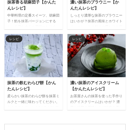
抹茶香る胡麻団子【かんた
濃い抹茶のブラウニー【か
（3~6人分） （餡 抹茶餡） 抹
湯 40㎖ ホワイトチョコレート
んレシピ】
んたんレシピ】
茶 3g 白こしあん 90g （皮） 片
100g クリームチーズ 200g 生ク
中華料理の定番スイーツ、胡麻団
しっとり濃厚な抹茶のブラウニー
栗粉 30g 水 250ml 砂糖 15g 作り
リーム 200㎖ グラニュー糖 20g
子！餡を抹茶バージョンにする
はいかが？抹茶の風味とホワイト
方 １ 白こしあんとふるった抹茶
ゼラチンパウダー 6g ...
と、上品な大人の風味になりま
チョコレートの甘さの重なりを楽
をボウ ...
す。サクッと揚げた胡麻やモッチ
しめます。ペーパーに包むと、今
リとした皮の食感と一緒に、濃い
日のランチタイムのスイーツにピ
レシピ
レシピ
抹茶餡を楽しんでください。でき
ッタリです。 濃い焙じ茶とあわ
たてを、焙じ茶と一緒にどうぞ。
せて召し上がれ♪ 材料（1~2人
材料（2~3人分） （餡） 抹茶
分） 抹茶 20g 卵 2個 ホワイト
10g 白こしあん 120g （皮） 白玉
チョコレート 80g 無塩バター
粉 65g 砂糖 40g 水 50㎖ 米粉
40g 生クリーム 50cc 薄力粉
20g 熱湯 30g サラダ油 10g 白胡
70g ベーキングパウダー 2g グラ
麻 適量 作り方 １ 白こしあんとふ
ニュー糖 40g （トッピング）
抹茶の飲むわらび餅【かん
濃い抹茶のアイスクリーム
るった抹茶をボウルに入れて、ゴ
ナッツ お好みで ホワイトチョコ
たんレシピ】
【かんたんレシピ】
ムベラでまんべんなく混ぜる。
レート お好みで 作り方 １ 卵はボ
柔らかい抹茶のわらび餅を抹茶ミ
お茶屋さんの抹茶を使った手作り
２ ①を15g程の大きさに分け ...
ウルに割り入れて、よく溶きほぐ
ルクと一緒に味わってください。
のアイスクリームはいかが？ 濃
す。 ２ ホワ ...
太めのストローから“つるん”と口
厚な抹茶の風味ときび砂糖の優し
に入ってくるわらび餅の食感がク
い甘さ、滑らかな舌触りが、大人
セになりますよ。ストローで混ぜ
の寛ぎ時間にピッタリです。 材
ながら召し上がれ♪ ※お子様や年
料（2~3人分） 抹茶 10g 生クリ