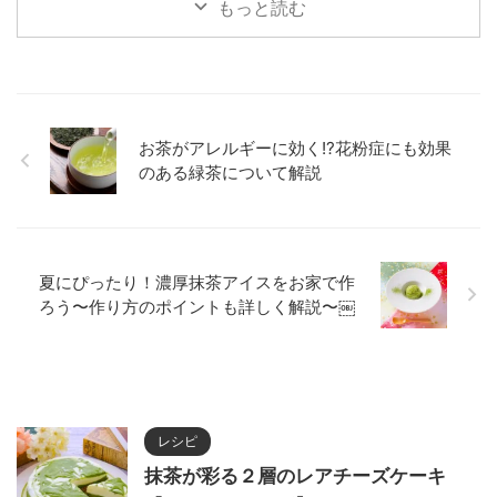
配の方用には、ストローではなく
ーム （湯せん用） 50㎖ 生クリ
もっと読む
大きめのスプーンでカップの底の
ーム（泡立て用） 150㎖ 卵黄 2
わらび餅をすくうことをお勧めし
個分 きび砂糖 50g 湯 適量 ミン
ます。 材料（1~2人分） （わら
トの葉 適量 作り
び餅） 抹茶 7~10g 砂糖 10g わ
方 １ 抹茶はボウルにふるい、湯
らび粉 20g 水 150㎖ （クリー
を少しずつ加えながら抹茶が全て
ム） 生クリーム 100㎖ 砂糖 大さ
溶けるまでよく混ぜる。 ２ 卵黄
お茶がアレルギーに効く!?花粉症にも効果
じ2 あしらいの抹茶 適量 （抹茶
ときび砂糖は別のボウルに入れ、
のある緑茶について解説
ミルク） 抹茶 5g お湯 100ml 氷
よくかき混ぜる。 ３ ②に生クリ
適 ...
ー厶（湯せん用 ...
夏にぴったり！濃厚抹茶アイスをお家で作
ろう〜作り方のポイントも詳しく解説〜￼
レシピ
抹茶が彩る２層のレアチーズケーキ