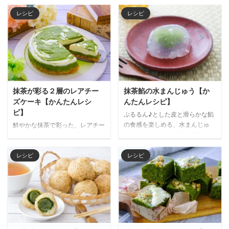
レシピ
レシピ
抹茶が彩る２層のレアチー
抹茶餡の水まんじゅう【か
ズケーキ【かんたんレシ
んたんレシピ】
ピ】
ぷるるん♪とした皮と滑らかな餡
の食感を楽しめる、水まんじゅ
鮮やかな抹茶で彩った、レアチー
う。おうちにある材料で簡単に作
ズケーキはいかが？２層のレアチ
れるのでチャレンジしてみてはど
ーズケーキに抹茶で描いたマーブ
うでしょう。 餡を抹茶にする
ル模様が鮮やかに浮かび上がり、
レシピ
レシピ
と、上品な逸品としていただけま
美しいスイーツになります。抹茶
す。半透明の皮の中に閉じ込め
と相性の良いホワイトチョコレー
た、抹茶餡の緑が美しく映える和
トを混ぜることで、より深みのあ
菓子です。つるんとした喉越し
る味わいに仕上がります。 材料
と、抹茶の風味を堪能してくださ
（15㎝丸型） （ボトム生地） 砕
い夏は冷たい焙じ茶と、冬は温か
いたビスケット 80g 溶かしバタ
い緑茶と一緒にどうぞ。 材料
ー 50g （フィリング） 抹茶 10g